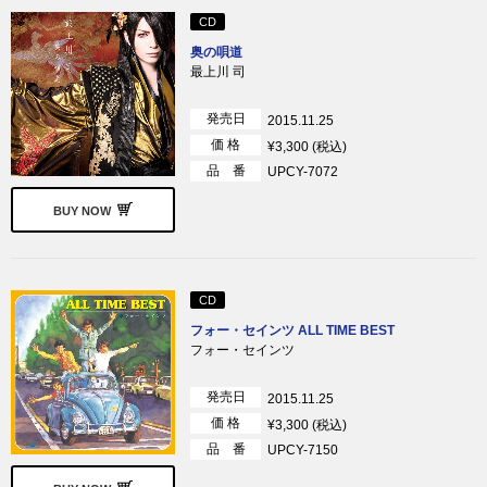
CD
奥の唄道
最上川 司
発売日
2015.11.25
価 格
¥3,300 (税込)
品 番
UPCY-7072
BUY NOW
CD
フォー・セインツ ALL TIME BEST
フォー・セインツ
発売日
2015.11.25
価 格
¥3,300 (税込)
品 番
UPCY-7150