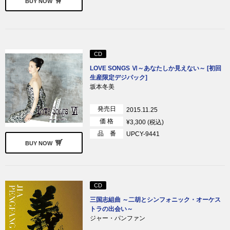
BUY NOW
CD
LOVE SONGS Ⅵ～あなたしか見えない～ [初回
生産限定デジパック]
坂本冬美
発売日
2015.11.25
価 格
¥3,300 (税込)
品 番
UPCY-9441
BUY NOW
CD
三国志組曲 ～二胡とシンフォニック・オーケス
トラの出会い～
ジャー・パンファン