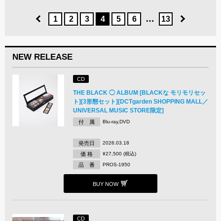
…
1
2
3
4
5
6
13
NEW RELEASE
CD
THE BLACK ◯ ALBUM [BLACKな モリモリセッ
ト][3形態セット][DCTgarden SHOPPING MALL／
UNIVERSAL MUSIC STORE限定]
付 属
Blu-ray,DVD
発売日
2026.03.18
価 格
¥27,500 (税込)
品 番
PROS-1950
BUY NOW
CD