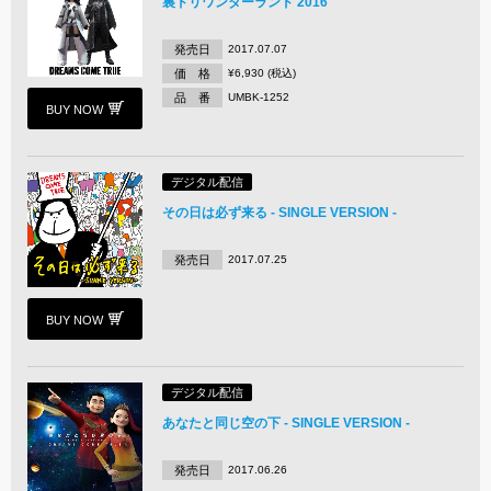
裏ドリワンダーランド 2016
発売日
2017.07.07
価 格
¥6,930 (税込)
品 番
UMBK-1252
BUY NOW
デジタル配信
その日は必ず来る - SINGLE VERSION -
発売日
2017.07.25
BUY NOW
デジタル配信
あなたと同じ空の下 - SINGLE VERSION -
発売日
2017.06.26