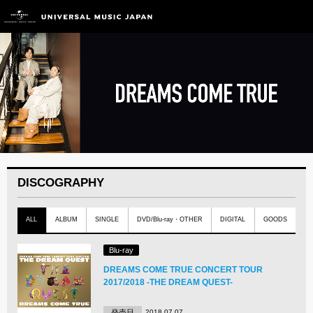
DISCOGRAPHY
ALL
ALBUM
SINGLE
DVD/Blu-ray・OTHER
DIGITAL
GOODS
Blu-ray
DREAMS COME TRUE CONCERT TOUR
2017/2018 -THE DREAM QUEST-
発売日
2018.07.07