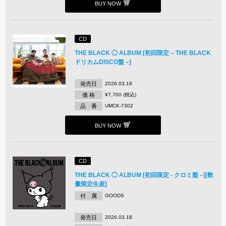
BUY NOW
CD
THE BLACK ◯ ALBUM [初回限定 – THE BLACK
ドリカムDISCO盤 –]
発売日
2026.03.18
価 格
¥7,700 (税込)
品 番
UMCK-7302
BUY NOW
CD
THE BLACK ◯ ALBUM [初回限定 - クロミ盤 –][数
量限定生産]
付 属
GOODS
発売日
2026.03.18