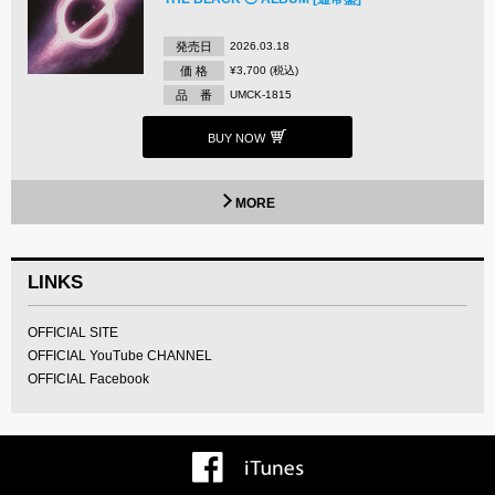
発売日
2026.03.18
価 格
¥3,700 (税込)
品 番
UMCK-1815
BUY NOW
MORE
LINKS
OFFICIAL SITE
OFFICIAL YouTube CHANNEL
OFFICIAL Facebook