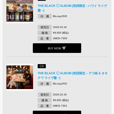
THE BLACK ◯ ALBUM [初回限定 - ハワイ ライヴ
盤 –]
付 属
Blu-ray,DVD
発売日
2026.03.18
価 格
¥9,900 (税込)
品 番
UMCK-7300
BUY NOW
CD
THE BLACK ◯ ALBUM [初回限定 – アコ味 & オキ
ナワ ライヴ盤 –]
付 属
Blu-ray,DVD
発売日
2026.03.18
価 格
¥9,900 (税込)
品 番
UMCK-7301