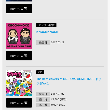
BUY NOW
デジタル配信
KNOCKKNOCK！
発売日
2017.03.21
BUY NOW
CD
The best covers of DREAMS COME TRUE ドリ
ウタVol.1
発売日
2017.07.07
価 格
¥3,300 (税込)
BUY NOW
品 番
UMCK-1571