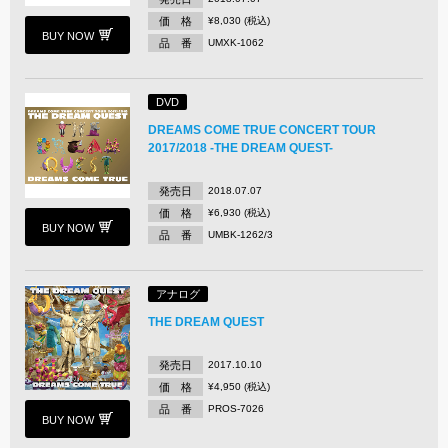
価 格
¥8,030 (税込)
BUY NOW
品 番
UMXK-1062
DVD
DREAMS COME TRUE CONCERT TOUR
2017/2018 -THE DREAM QUEST-
発売日
2018.07.07
価 格
¥6,930 (税込)
BUY NOW
品 番
UMBK-1262/3
アナログ
THE DREAM QUEST
発売日
2017.10.10
価 格
¥4,950 (税込)
品 番
PROS-7026
BUY NOW