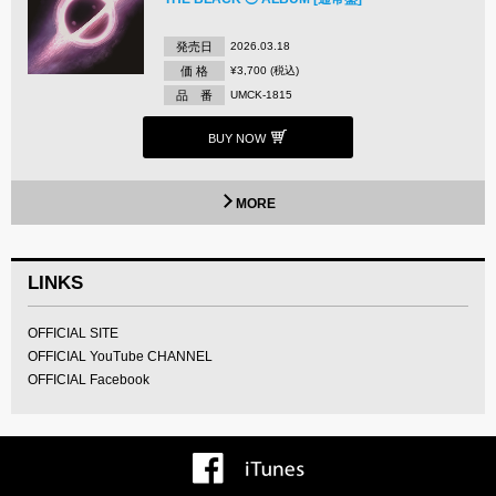
発売日
2026.03.18
価 格
¥3,700 (税込)
品 番
UMCK-1815
BUY NOW
MORE
LINKS
OFFICIAL SITE
OFFICIAL YouTube CHANNEL
OFFICIAL Facebook