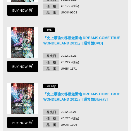
価 格
¥8,172 (税込)
BUY NOW
品 番
UMXK-9003
DVD
「史上最強の移動遊園地 DREAMS COME TRUE
WONDERLAND 2011」 [通常盤DVD]
発売日
2012.03.21
価 格
¥5,227 (税込)
BUY NOW
品 番
UMBK-1171
Blu-ray
「史上最強の移動遊園地 DREAMS COME TRUE
WONDERLAND 2011」 [通常盤Blu-ray]
発売日
2012.03.21
価 格
¥6,276 (税込)
BUY NOW
品 番
UMXK-1006