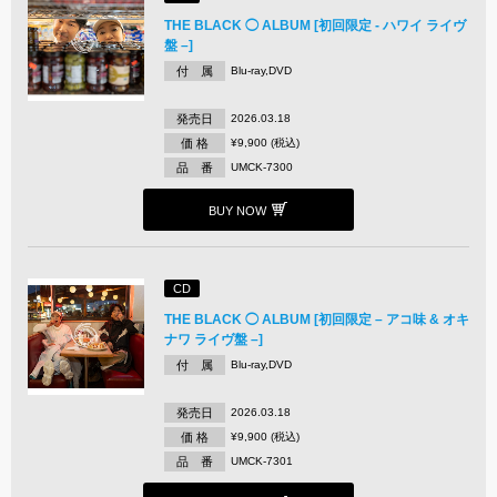
THE BLACK ◯ ALBUM [初回限定 - ハワイ ライヴ
盤 –]
付 属
Blu-ray,DVD
発売日
2026.03.18
価 格
¥9,900 (税込)
品 番
UMCK-7300
BUY NOW
CD
THE BLACK ◯ ALBUM [初回限定 – アコ味 & オキ
ナワ ライヴ盤 –]
付 属
Blu-ray,DVD
発売日
2026.03.18
価 格
¥9,900 (税込)
品 番
UMCK-7301