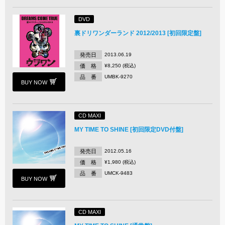
DVD
裏ドリワンダーランド 2012/2013 [初回限定盤]
発売日
2013.06.19
価 格
¥8,250 (税込)
品 番
UMBK-9270
BUY NOW
CD MAXI
MY TIME TO SHINE [初回限定DVD付盤]
発売日
2012.05.16
価 格
¥1,980 (税込)
品 番
UMCK-9483
BUY NOW
CD MAXI