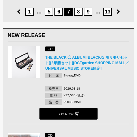
…
…
1
5
6
7
8
9
13
NEW RELEASE
CD
THE BLACK ◯ ALBUM [BLACKな モリモリセッ
ト][3形態セット][DCTgarden SHOPPING MALL／
UNIVERSAL MUSIC STORE限定]
付 属
Blu-ray,DVD
発売日
2026.03.18
価 格
¥27,500 (税込)
品 番
PROS-1950
BUY NOW
CD