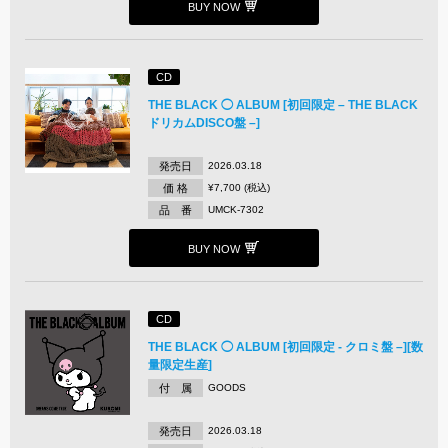
BUY NOW
CD
THE BLACK ◯ ALBUM [初回限定 – THE BLACK
ドリカムDISCO盤 –]
発売日
2026.03.18
価 格
¥7,700 (税込)
品 番
UMCK-7302
BUY NOW
CD
THE BLACK ◯ ALBUM [初回限定 - クロミ盤 –][数
量限定生産]
付 属
GOODS
発売日
2026.03.18