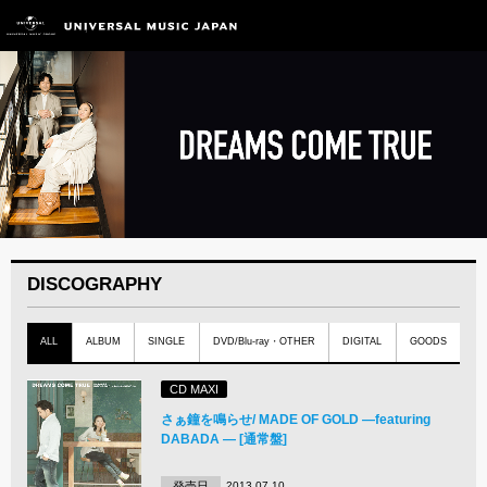
DISCOGRAPHY
ALL
ALBUM
SINGLE
DVD/Blu-ray・OTHER
DIGITAL
GOODS
CD MAXI
さぁ鐘を鳴らせ/ MADE OF GOLD ―featuring
DABADA ― [通常盤]
発売日
2013.07.10