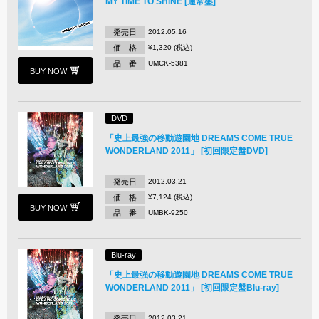
MY TIME TO SHINE [通常盤]
発売日
2012.05.16
価 格
¥1,320 (税込)
品 番
UMCK-5381
BUY NOW
DVD
「史上最強の移動遊園地 DREAMS COME TRUE
WONDERLAND 2011」 [初回限定盤DVD]
発売日
2012.03.21
価 格
¥7,124 (税込)
BUY NOW
品 番
UMBK-9250
Blu-ray
「史上最強の移動遊園地 DREAMS COME TRUE
WONDERLAND 2011」 [初回限定盤Blu-ray]
発売日
2012.03.21