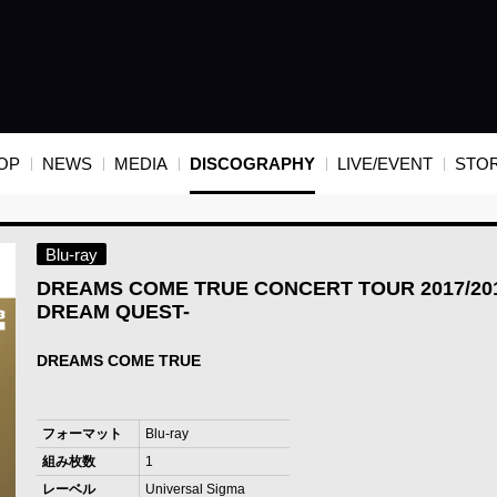
OP
NEWS
MEDIA
DISCOGRAPHY
LIVE/EVENT
STO
Blu-ray
DREAMS COME TRUE CONCERT TOUR 2017/201
DREAM QUEST-
DREAMS COME TRUE
フォーマット
Blu-ray
組み枚数
1
レーベル
Universal Sigma