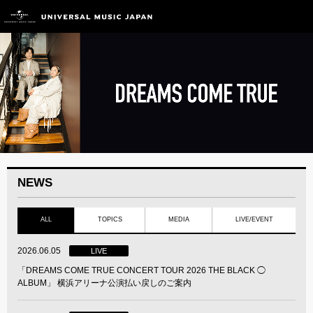
NEWS
ALL
TOPICS
MEDIA
LIVE/EVENT
2026.06.05
LIVE
「DREAMS COME TRUE CONCERT TOUR 2026 THE BLACK ◯
ALBUM」 横浜アリーナ公演払い戻しのご案内