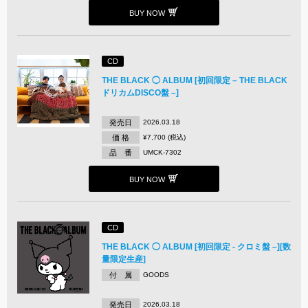
BUY NOW
CD
THE BLACK ◯ ALBUM [初回限定 – THE BLACK
ドリカムDISCO盤 –]
発売日
2026.03.18
価 格
¥7,700 (税込)
品 番
UMCK-7302
BUY NOW
CD
THE BLACK ◯ ALBUM [初回限定 - クロミ盤 –][数
量限定生産]
付 属
GOODS
発売日
2026.03.18