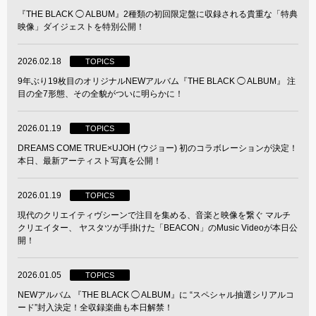
『THE BLACK ◯ ALBUM』2種類の初回限定盤に収録される貴重な「特典
映像」ダイジェストを特別公開！
2026.02.18
TOPICS
9年ぶり19枚目のオリジナルNEWアルバム『THE BLACK ◯ ALBUM』 注
目の全7形態、その全貌がついに明らかに！
2026.01.19
TOPICS
DREAMS COME TRUE×UJOH (ウジョー) 初のコラボレーションが決定！
本日、最新アーティスト写真を公開！
2026.01.19
TOPICS
現代のクリエイティヴシーンで注⽬を集める、⾳楽と映像を繋ぐ マルチ
クリエイター、 ヤスタツが⼿掛けた「BEACON」のMusic Videoが本⽇公
開！
2026.01.05
TOPICS
NEWアルバム 『THE BLACK ◯ ALBUM』に “スペシャル抽選シリアルコ
ード”封入決定！全収録楽曲も本日解禁！