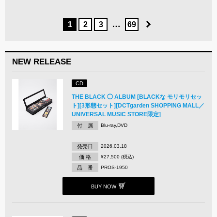
…
1
2
3
69
NEW RELEASE
CD
THE BLACK ◯ ALBUM [BLACKな モリモリセッ
ト][3形態セット][DCTgarden SHOPPING MALL／
UNIVERSAL MUSIC STORE限定]
付 属
Blu-ray,DVD
発売日
2026.03.18
価 格
¥27,500 (税込)
品 番
PROS-1950
BUY NOW