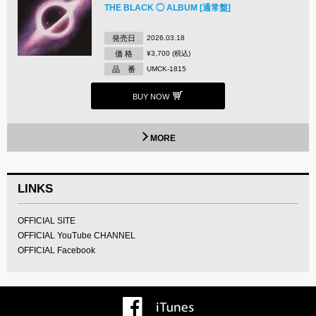
THE BLACK ◯ ALBUM [通常盤]
発売日
2026.03.18
価 格
¥3,700 (税込)
品 番
UMCK-1815
BUY NOW
MORE
LINKS
OFFICIAL SITE
OFFICIAL YouTube CHANNEL
OFFICIAL Facebook