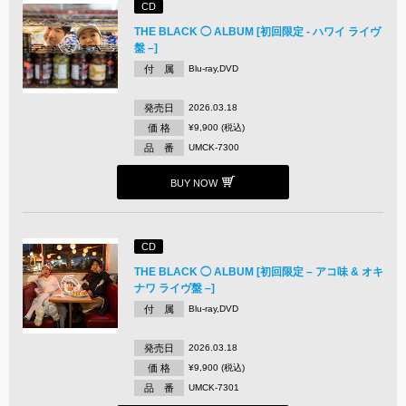
CD
THE BLACK ◯ ALBUM [初回限定 - ハワイ ライヴ
盤 –]
付 属
Blu-ray,DVD
発売日
2026.03.18
価 格
¥9,900 (税込)
品 番
UMCK-7300
BUY NOW
CD
THE BLACK ◯ ALBUM [初回限定 – アコ味 & オキ
ナワ ライヴ盤 –]
付 属
Blu-ray,DVD
発売日
2026.03.18
価 格
¥9,900 (税込)
品 番
UMCK-7301