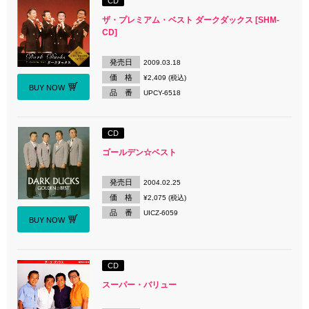
CD
ザ・プレミアム・ベスト ダークダックス [SHM-
CD]
発売日
2009.03.18
価 格
¥2,409 (税込)
BUY NOW
品 番
UPCY-6518
CD
ゴールデン☆ベスト
発売日
2004.02.25
価 格
¥2,075 (税込)
品 番
UICZ-6059
BUY NOW
CD
スーパー・バリュー