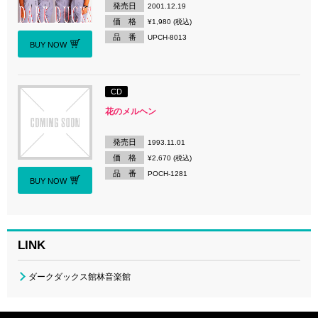
発売日
2001.12.19
価 格
¥1,980 (税込)
品 番
UPCH-8013
BUY NOW
CD
花のメルヘン
発売日
1993.11.01
価 格
¥2,670 (税込)
品 番
POCH-1281
BUY NOW
LINK
ダークダックス館林音楽館