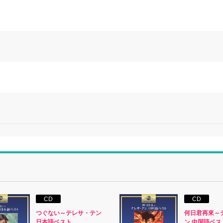
CD
CD
つぐない～テレサ・テン
何日君再來～
日本語ベスト
ン 中国語ベス