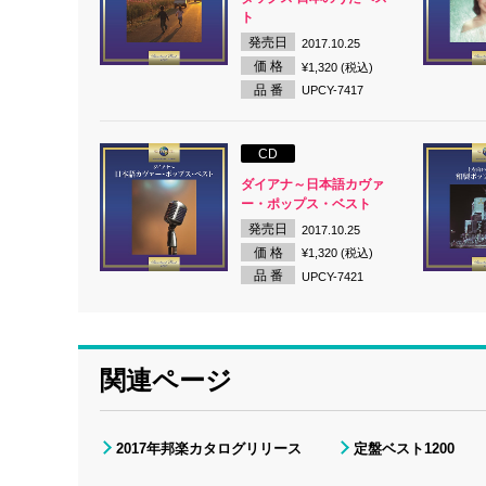
ト
発売日
2017.10.25
価 格
¥1,320 (税込)
品 番
UPCY-7417
CD
ダイアナ～日本語カヴァ
ー・ポップス・ベスト
発売日
2017.10.25
価 格
¥1,320 (税込)
品 番
UPCY-7421
関連ページ
2017年邦楽カタログリリース
定盤ベスト1200