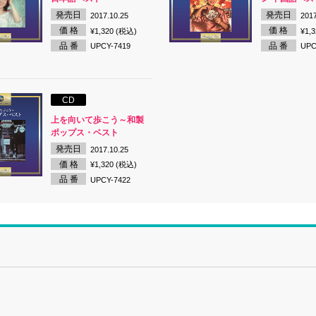
発売日
発売日
2017.10.25
2017
価 格
価 格
¥1,320 (税込)
¥1,
品 番
品 番
UPCY-7419
UPC
CD
上を向いて歩こう～和製
ポップス・ベスト
発売日
2017.10.25
価 格
¥1,320 (税込)
品 番
UPCY-7422