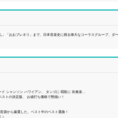
ん」「おおブレネリ」まで、日本音楽史に残る偉大なコーラスグループ、ダ
ード シャンソン ハワイアン、 タンゴに 唱歌に 吹奏楽…
ベストの決定版、 お値打ち価格で勢揃い！
誇る音源から厳選した、ベスト中のベスト選曲！
く）