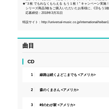
★“３枚 でもれなくもらえる もう１枚！” キャンペーン実施
シリーズ商品3枚をご購入いただいたお客様に、CDもう1
応募締切：2018年3月31日
特設サイト：
http://universal-music.co.jp/international/teiban
曲目
CD
1
線路は続くよどこまでも <アメリカ>
2
森のくまさん <アメリカ>
3
峠のわが家 <アメリカ>