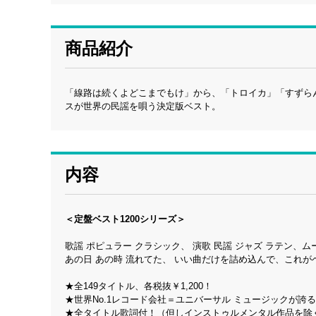
商品紹介
「線路は続くよどこまでもけ」から、「トロイカ」「すずら
スが世界の民謡を唄う決定版ベスト。
内容
＜定盤ベスト1200シリーズ＞
歌謡 ポピュラー クラシック、 演歌 民謡 ジャズ ラテン、ム
あの日 あの時 流れてた、 いい曲だけを詰め込んで、これが
★全149タイトル、各税抜￥1,200！
★世界No.1レコード会社＝ユニバーサル ミュージックが
★全タイトル歌詞付！（但しインストゥルメンタル作品を除