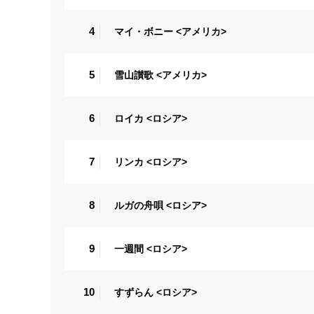
4
マイ・ボニー <アメリカ>
5
雪山讃歌 <アメリカ>
6
ロイカ <ロシア>
7
リンカ <ロシア>
8
ルガの舟唄 <ロシア>
9
一週間 <ロシア>
10
すずらん <ロシア>