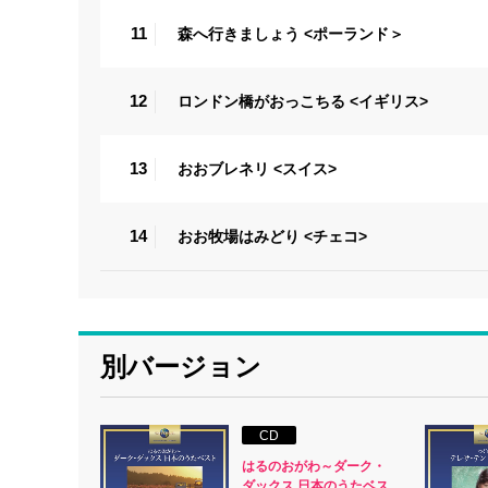
11
森へ行きましょう <ポーランド＞
12
ロンドン橋がおっこちる <イギリス>
13
おおブレネリ <スイス>
14
おお牧場はみどり <チェコ>
別バージョン
CD
はるのおがわ～ダーク・
ダックス 日本のうたベス