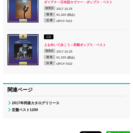
ダイアナ～日本語カヴァー・ポップス・ベスト
発売日
2017.10.25
価 格
¥1,320 (税込)
品 番
UPCY-7421
CD
上を向いて歩こう～和製ポップス・ベスト
発売日
2017.10.25
価 格
¥1,320 (税込)
品 番
UPCY-7422
関連ページ
2017年邦楽カタログリリース
定盤ベスト1200