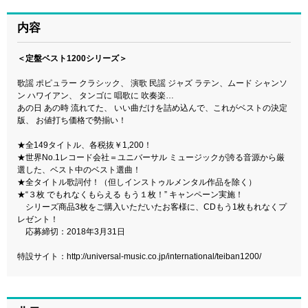
内容
＜定盤ベスト1200シリーズ＞
歌謡 ポピュラー クラシック、 演歌 民謡 ジャズ ラテン、ムード シャンソ
ン ハワイアン、 タンゴに 唱歌に 吹奏楽…
あの日 あの時 流れてた、 いい曲だけを詰め込んで、これがベストの決定
版、 お値打ち価格で勢揃い！
★全149タイトル、各税抜￥1,200！
★世界No.1レコード会社＝ユニバーサル ミュージックが誇る音源から厳
選した、ベスト中のベスト選曲！
★全タイトル歌詞付！（但しインストゥルメンタル作品を除く）
★“３枚 でもれなくもらえる もう１枚！” キャンペーン実施！
シリーズ商品3枚をご購入いただいたお客様に、CDもう1枚もれなくプ
レゼント！
応募締切：2018年3月31日
特設サイト：
http://universal-music.co.jp/international/teiban1200/