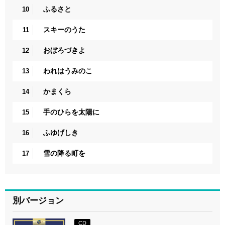
ふるさと
10
スキーのうた
11
おぼろづきよ
12
われはうみのこ
13
かまくら
14
手のひらを太陽に
15
ふゆげしき
16
雪の降る町を
17
別バージョン
CD