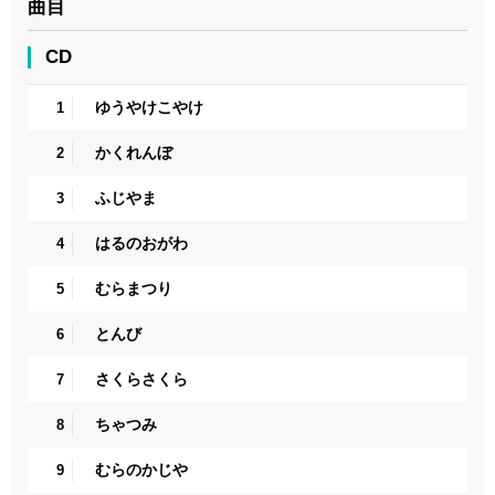
曲目
CD
ゆうやけこやけ
1
かくれんぼ
2
ふじやま
3
はるのおがわ
4
むらまつり
5
とんび
6
さくらさくら
7
ちゃつみ
8
むらのかじや
9