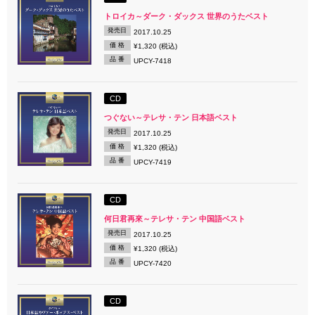
トロイカ～ダーク・ダックス 世界のうたベスト
発売日
2017.10.25
価 格
¥1,320 (税込)
品 番
UPCY-7418
CD
つぐない～テレサ・テン 日本語ベスト
発売日
2017.10.25
価 格
¥1,320 (税込)
品 番
UPCY-7419
CD
何日君再來～テレサ・テン 中国語ベスト
発売日
2017.10.25
価 格
¥1,320 (税込)
品 番
UPCY-7420
CD