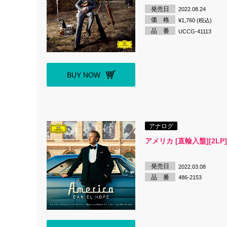
発売日
2022.08.24
価 格
¥1,760 (税込)
品 番
UCCG-41113
BUY NOW
アナログ
アメリカ [直輸入盤][2LP]
発売日
2022.03.08
品 番
486-2153