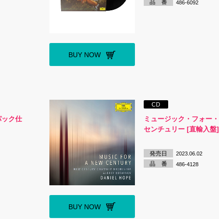
品 番
486-6092
BUY NOW
CD
ジパック仕
ミュージック・フォー
センチュリー [直輸入盤
発売日
2023.06.02
品 番
486-4128
BUY NOW