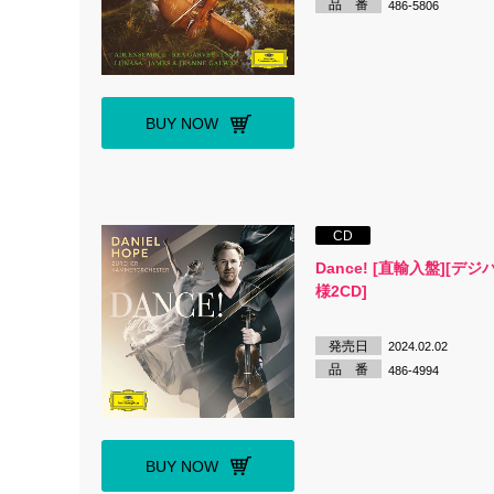
品 番
486-5806
BUY NOW
CD
Dance! [直輸入盤][デ
様2CD]
発売日
2024.02.02
品 番
486-4994
BUY NOW