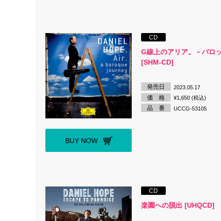
CD
G線上のアリア。－バロ
[SHM-CD]
発売日
2023.05.17
価 格
¥1,650 (税込)
品 番
UCCG-53105
BUY NOW
CD
楽園への脱出 [UHQCD]