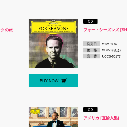
CD
ックの旅
フォー・シーズンズ [SHM
発売日
2022.09.07
価 格
¥1,650 (税込)
品 番
UCCS-50177
BUY NOW
CD
アメリカ [直輸入盤]