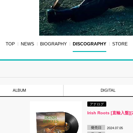
TOP
NEWS
BIOGRAPHY
DISCOGRAPHY
STORE
ALBUM
DIGITAL
アナログ
Irish Roots [直輸入盤][
発売日
2024.07.05