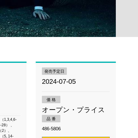
発売予定日
2024-07-05
価 格
オープン・プライス
品 番
1,3,4,6-
24-28） 、
486-5806
月（2）、
（5, 14-