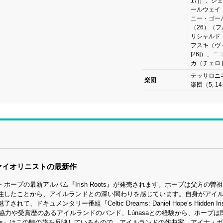
17]）、ジ
ールウェイ
ニー・ゴー
（26）（
リシャルド
フスキ（ヴ
[26]）、
カ（チェロ [
テッサロニ
楽団
楽団（5, 14
ァイオリニストの最新作
プの最新アルバム『Irish Roots』が発売されます。ホープは父方の曽祖父
住したことから、アイルランドとの深い関わりを感じています。自身がアイ
ンタリー番組『Celtic Dreams: Daniel Hope’s Hidden Iri
の協力や受賞歴のあるアイルランドのバンド、Lúnasaとの経験から、ホープは
Roots』はこの時の旅を反映しているもので、アイルランドの作曲家、アイナ・