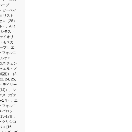
ハープ
ア・ガーベイ
、クリスト
セン（28）
）、AIR
e（シモス・
ヴァイオリ
ラ・モスカ
ープ]、エ
・フォルニ
マルケロ
コス[チェン
ヒャエル・メ
楽器]）（3,
22, 24, 25,
ス・デイリー
14]）、シ
ナス（ヴァ
5-17]）、エ
・フォルニ
＆バロッ
15-17]）、
・クリシコ
 [15-