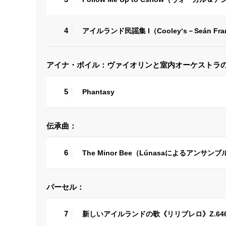
4
アイルランド民謡集 I（Cooley‘s－Seán Frank
アイナ・ボイル：ヴァイオリンと室内オーケストラ
5
Phantasy
伝承曲：
6
The Minor Bee（Lúnasaによるアンサン
パーセル：
7
新しいアイルランドの歌《リリブレロ》Z.6