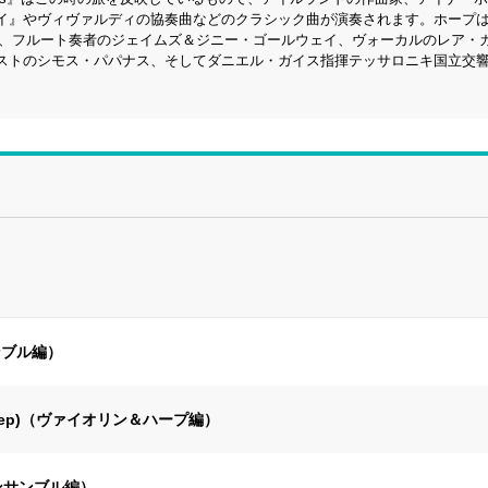
イ』やヴィヴァルディの協奏曲などのクラシック曲が演奏されます。ホープ
ング、フルート奏者のジェイムズ＆ジニー・ゴールウェイ、ヴォーカルのレア・
ストのシモス・パパナス、そしてダニエル・ガイス指揮テッサロニキ国立交
サンブル編）
n’s Sleep)（ヴァイオリン＆ハープ編）
＆アンサンブル編）