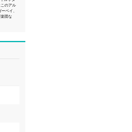
はこのアル
ガーベイ、
響楽団な