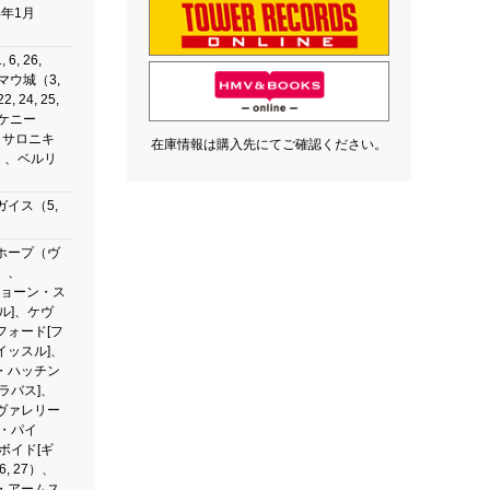
4年1月
6, 26,
マウ城（3,
22, 24, 25,
ルケニー
ッサロニキ
在庫情報は購入先にてご確認ください。
17）、ベルリ
イス（5,
ホープ（ヴ
）、
（ショーン・ス
ル]、ケヴ
フォード[フ
イッスル]、
・ハッチン
ラバス]、
ヴァレリー
ン・パイ
ボイド[ギ
6, 27）、
・アームス