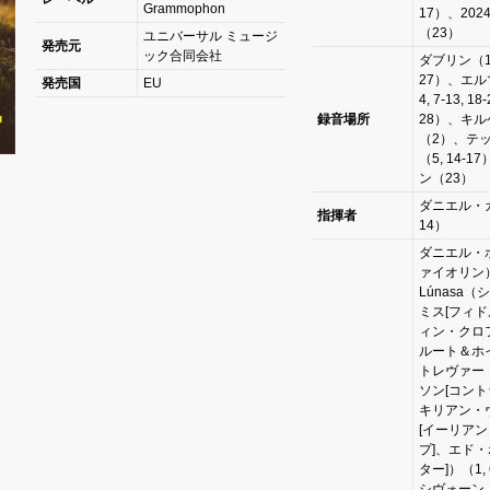
Grammophon
17）、202
（23）
ユニバーサル ミュージ
発売元
ック合同会社
ダブリン（1, 
27）、エル
発売国
EU
4, 7-13, 18-
録音場所
28）、キ
（2）、テ
（5, 14-
ン（23）
ダニエル・ガ
指揮者
14）
ダニエル・
ァイオリン
Lúnasa
ミス[フィド
ィン・クロ
ルート＆ホ
トレヴァー
ソン[コント
キリアン・
[イーリア
プ]、エド・
ター]）（1, 
シヴォーン