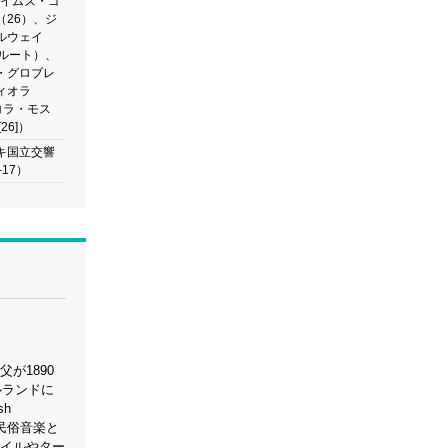
ェイムズ・ゴ
（26）、ジ
ルウェイ
フルート）、
・グロブレ
ィオラ
ニコラ・モス
26]）
キ国立交響
-17）
が1890
ルランドに
sh
民俗音楽と
ボイルやター