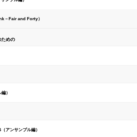
－Fair and Forty）
のための
ブル編）
46（アンサンブル編）