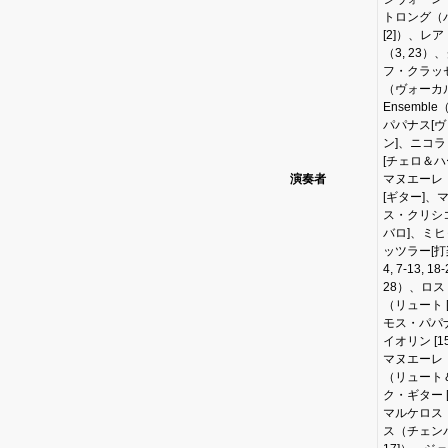
トロング（
[2]）、レ
（3, 23）
フ・クラッ
（ヴォーカル
Ensembl
パパナス[
ン]、ニコ
[チェロ＆ハ
演奏者
マヌエーレ
[ギター]、
ス・クリシ
バロ]、ミ
ッツラー[打
4, 7-13, 18-
28）、ロ
（リュート [
モス・パパ
イオリン [1
マヌエーレ
（リュート
ク・ギター [
マルケロス
ス（チェンバロ