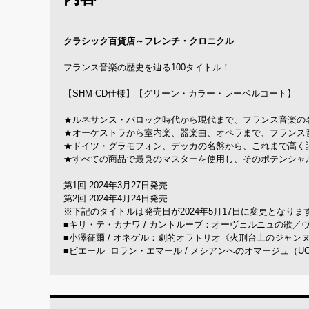
クラシック百貨店～フレンチ・クロニクル
フランス音楽の歴史を辿る100タイトル！
【SHM-CD仕様】【グリーン・カラー・レーベルコート】
★ルネサンス・バロック時代から現代まで、フランス音楽の名
★オーケストラから室内楽、器楽曲、オペラまで、フランス
★ドイツ・グラモフォン、デッカの名盤から、これまで高く
★すべての商品で最良のマスターを使用し、そのポテンシャル
第1回 2024年3月27日発売
第2回 2024年4月24日発売
※下記のタイトルは発売日が2024年5月17日に変更となります。（
■キリ・テ・カナワ / カントルーブ：オーヴェルニュの歌／ヴィ
■小澤征爾 / オネゲル：劇的オラトリオ《火刑台上のジャンヌ・
■ピエール=ロラン・エマール / メシアンへのオマージュ（UCCS