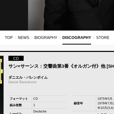
TOP
NEWS
BIOGRAPHY
DISCOGRAPHY
STORE
CD
サン=サーンス：交響曲第3番《オルガン付》他 [SHM
ダニエル・バレンボイム
Daniel Barenboim
フォーマット
CD
1975年5月
録音年
1978年7月(
組み枚数
1
年10月(3,4)
Deutsche
レーベル