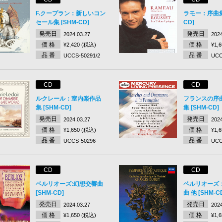
F.クープラン：新しいコン
ラモー：序曲集 
セール集 [SHM-CD]
CD]
発売日
発売日
2024.03.27
2024
価 格
価 格
¥2,420 (税込)
¥1,
品 番
品 番
UCCS-50291/2
UCC
CD
CD
ルクレール：室内楽作品
フランスの序
集 [SHM-CD]
集 [SHM-CD]
発売日
発売日
2024.03.27
2024
価 格
価 格
¥1,650 (税込)
¥1,
品 番
品 番
UCCS-50296
UCC
CD
CD
ベルリオーズ:幻想交響曲
ベルリオーズ
[SHM-CD]
曲 他 [SHM-C
発売日
発売日
2024.03.27
2024
価 格
価 格
¥1,650 (税込)
¥1,