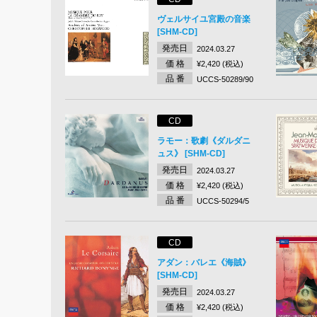
ヴェルサイユ宮殿の音楽
[SHM-CD]
発売日
2024.03.27
価 格
¥2,420 (税込)
品 番
UCCS-50289/90
CD
ラモー：歌劇《ダルダニ
ュス》 [SHM-CD]
発売日
2024.03.27
価 格
¥2,420 (税込)
品 番
UCCS-50294/5
CD
アダン：バレエ《海賊》
[SHM-CD]
発売日
2024.03.27
価 格
¥2,420 (税込)