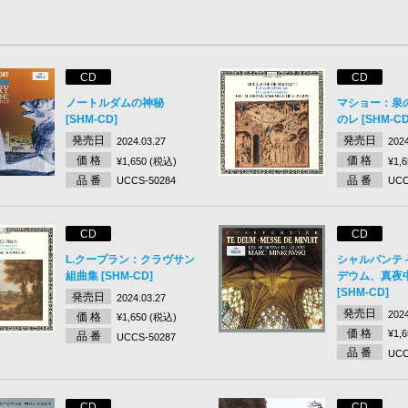
CD
CD
ノートルダムの神秘
マショー：泉
[SHM-CD]
のレ [SHM-CD
発売日
発売日
2024.03.27
2024
価 格
価 格
¥1,650 (税込)
¥1,
品 番
品 番
UCCS-50284
UCC
CD
CD
L.クープラン：クラヴサン
シャルパンテ
組曲集 [SHM-CD]
デウム、真夜
[SHM-CD]
発売日
2024.03.27
発売日
2024
価 格
¥1,650 (税込)
価 格
¥1,
品 番
UCCS-50287
品 番
UCC
CD
CD