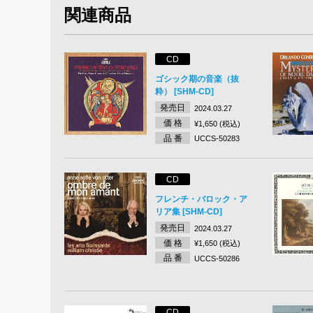
関連商品
CD
ゴシック期の音楽（抜
粋） [SHM-CD]
発売日
2024.03.27
価 格
¥1,650 (税込)
品 番
UCCS-50283
CD
フレンチ・バロック・ア
リア集 [SHM-CD]
発売日
2024.03.27
価 格
¥1,650 (税込)
品 番
UCCS-50286
CD