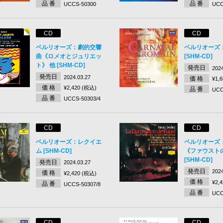
品 番
品 番
UCCS-50300
UCC
CD
CD
ベルリオーズ：劇的交響
ベルリオーズ
曲《ロメオとジュリエッ
[SHM-CD]
ト》 他 [SHM-CD]
発売日
2024
発売日
2024.03.27
価 格
¥1,
価 格
¥2,420 (税込)
品 番
UCC
品 番
UCCS-50303/4
CD
CD
ベルリオーズ：レクイエ
ベルリオーズ
ム [SHM-CD]
《ファウスト
[SHM-CD]
発売日
2024.03.27
発売日
2024
価 格
¥2,420 (税込)
価 格
¥2,
品 番
UCCS-50307/8
品 番
UCC
CD
CD