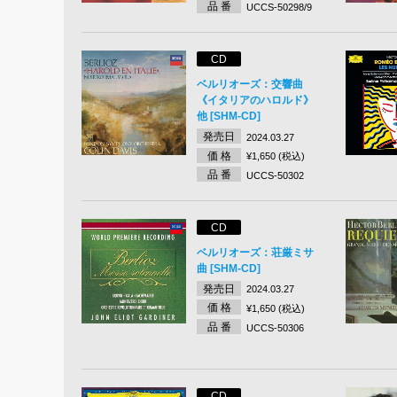
品 番
UCCS-50298/9
CD
ベルリオーズ：交響曲
《イタリアのハロルド》
他 [SHM-CD]
発売日
2024.03.27
価 格
¥1,650 (税込)
品 番
UCCS-50302
CD
ベルリオーズ：荘厳ミサ
曲 [SHM-CD]
発売日
2024.03.27
価 格
¥1,650 (税込)
品 番
UCCS-50306
CD