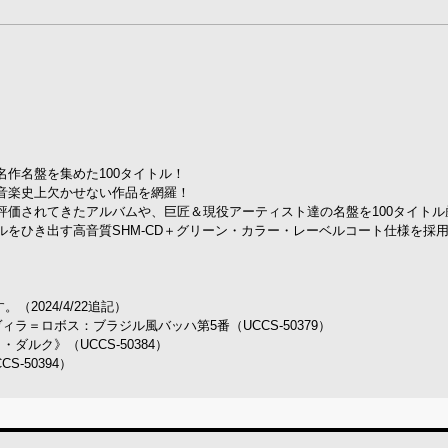
作名盤を集めた100タイトル！
音楽史上欠かせない作品を網羅！
評価されてきたアルバムや、巨匠＆現役アーティスト達の名盤を100タイトル
をひき出す高音質SHM-CD＋グリーン・カラー・レーベルコート仕様を採
2024/4/22追記）
ラ＝ロボス：ブラジル風バッハ第5番（UCCS-50379）
ダルク》（UCCS-50384）
-50394）