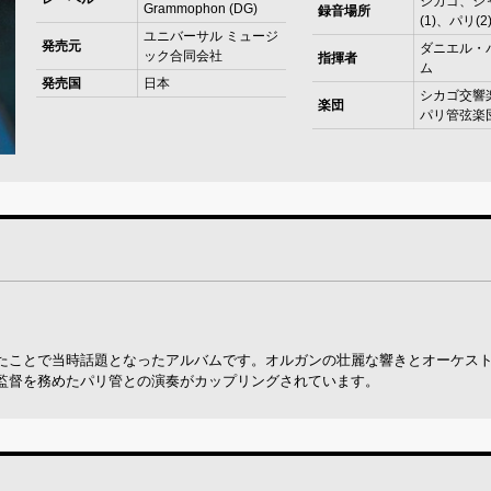
シカゴ、シ
Grammophon (DG)
録音場所
(1)、パリ(2)
ユニバーサル ミュージ
発売元
ダニエル・
ック合同会社
指揮者
ム
発売国
日本
シカゴ交響楽
楽団
パリ管弦楽団(
たことで当時話題となったアルバムです。オルガンの壮麗な響きとオーケス
監督を務めたパリ管との演奏がカップリングされています。