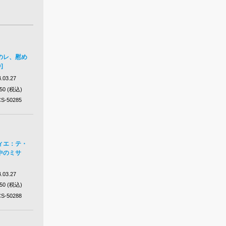
のレ、慰め
]
.03.27
650 (税込)
S-50285
ィエ：テ・
中のミサ
.03.27
650 (税込)
S-50288