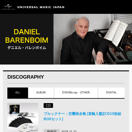
DISCOGRAPHY
ALL
ALBUM
DVD/Blu-ray・OTHER
DIGITAL
CD
ブルックナー：交響曲全集 [直輸入盤][CD10枚組
BOXセット]
発売日
2025.11.21