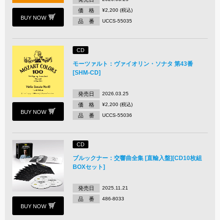
価 格
¥2,200 (税込)
BUY NOW
品 番
UCCS-55035
CD
モーツァルト：ヴァイオリン・ソナタ 第43番
[SHM-CD]
発売日
2026.03.25
価 格
¥2,200 (税込)
BUY NOW
品 番
UCCS-55036
CD
ブルックナー：交響曲全集 [直輸入盤][CD10枚組
BOXセット]
発売日
2025.11.21
品 番
486-8033
BUY NOW