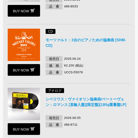
品 番
486-8033
BUY NOW
CD
モーツァルト：3台のピアノための協奏曲 [SHM-
CD]
発売日
2026.06.24
価 格
¥2,200 (税込)
BUY NOW
品 番
UCCS-55079
アナログ
シベリウス：ヴァイオリン協奏曲/ベートーヴェ
ン：ロマンス [直輸入盤][限定盤][180g重量盤LP]
発売日
2026.06.05
品 番
486-8711
BUY NOW