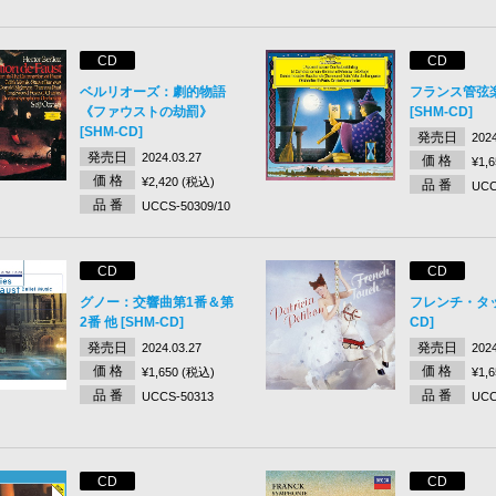
CD
CD
ベルリオーズ：劇的物語
フランス管弦
《ファウストの劫罰》
[SHM-CD]
[SHM-CD]
発売日
2024
発売日
2024.03.27
価 格
¥1,
価 格
¥2,420 (税込)
品 番
UCC
品 番
UCCS-50309/10
CD
CD
グノー：交響曲第1番＆第
フレンチ・タッチ
2番 他 [SHM-CD]
CD]
発売日
発売日
2024.03.27
2024
価 格
価 格
¥1,650 (税込)
¥1,
品 番
品 番
UCCS-50313
UCC
CD
CD