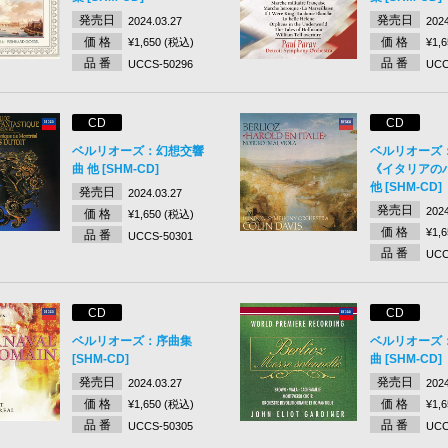
発売日
発売日
2024.03.27
2024
価 格
価 格
¥1,650 (税込)
¥1,
品 番
品 番
UCCS-50296
UCC
CD
CD
ベルリオーズ：幻想交響
ベルリオーズ
曲 他 [SHM-CD]
《イタリアの
他 [SHM-CD]
発売日
2024.03.27
発売日
2024
価 格
¥1,650 (税込)
価 格
¥1,
品 番
UCCS-50301
品 番
UCC
CD
CD
ベルリオーズ：序曲集
ベルリオーズ
[SHM-CD]
曲 [SHM-CD]
発売日
発売日
2024.03.27
2024
価 格
価 格
¥1,650 (税込)
¥1,
品 番
品 番
UCCS-50305
UCC