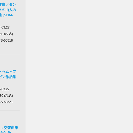
響曲／ダン
スの山人の
[SHM-
.03.27
650 (税込)
S-50318
トゥム～フ
ガン作品集
.03.27
650 (税込)
S-50321
ス：交響曲第