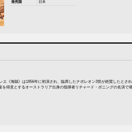
発売国
日本
レエ《海賊》は1856年に初演され、臨席したナポレオン3世が絶賛したとさ
楽を得意とするオーストラリア出身の指揮者リチャード・ボニングの名演で