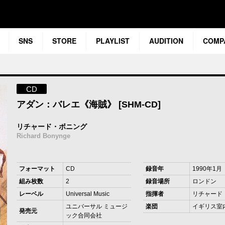
SNS
STORE
PLAYLIST
AUDITION
COMP
CD
アダン：バレエ《海賊》 [SHM-CD]
リチャード・ボニング
Richard Bonynge
フォーマット
CD
録音年
1990年1月
組み枚数
2
録音場所
ロンドン
レーベル
Universal Music
指揮者
リチャード
ユニバーサル ミュージ
楽団
イギリス室
発売元
ック合同会社