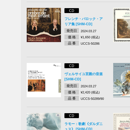
CD
フレンチ・バロック・ア
リア集 [SHM-CD]
発売日
2024.03.27
価 格
¥1,650 (税込)
品 番
UCCS-50286
CD
ヴェルサイユ宮殿の音楽
[SHM-CD]
発売日
2024.03.27
価 格
¥2,420 (税込)
品 番
UCCS-50289/90
CD
ラモー：歌劇《ダルダニ
ュス》 [SHM-CD]