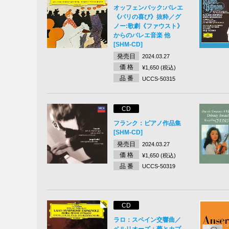
オッフェンバック:バレエ
《パリの喜び》抜粋／グ
ノー:歌劇《ファウスト》
からのバレエ音楽 他
[SHM-CD]
発売日
2024.03.27
価 格
¥1,650 (税込)
品 番
UCCS-50315
CD
フランク：ピアノ作品集
[SHM-CD]
発売日
2024.03.27
価 格
¥1,650 (税込)
品 番
UCCS-50319
CD
ラロ：スペイン交響曲／