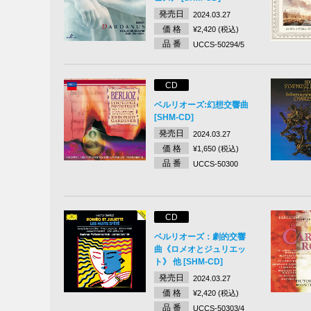
発売日
2024.03.27
価 格
¥2,420 (税込)
品 番
UCCS-50294/5
CD
ベルリオーズ:幻想交響曲
[SHM-CD]
発売日
2024.03.27
価 格
¥1,650 (税込)
品 番
UCCS-50300
CD
ベルリオーズ：劇的交響
曲《ロメオとジュリエッ
ト》 他 [SHM-CD]
発売日
2024.03.27
価 格
¥2,420 (税込)
品 番
UCCS-50303/4