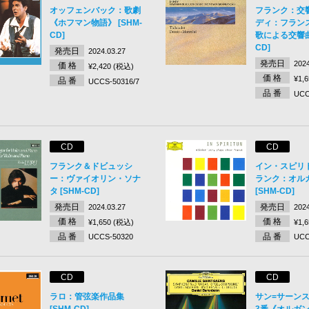
オッフェンバック：歌劇
フランク：交
《ホフマン物語》 [SHM-
ディ：フラン
CD]
歌による交響曲 
CD]
発売日
2024.03.27
発売日
2024
価 格
¥2,420 (税込)
価 格
¥1,
品 番
UCCS-50316/7
品 番
UCC
CD
CD
フランク＆ドビュッシ
イン・スピリ
ー：ヴァイオリン・ソナ
ランク：オル
タ [SHM-CD]
[SHM-CD]
発売日
発売日
2024.03.27
2024
価 格
価 格
¥1,650 (税込)
¥1,
品 番
品 番
UCCS-50320
UCC
CD
CD
ラロ：管弦楽作品集
サン=サーン