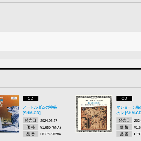
CD
CD
ノートルダムの神秘
マショー：泉
[SHM-CD]
のレ [SHM-CD
発売日
発売日
2024.03.27
2024
価 格
価 格
¥1,650 (税込)
¥1,
品 番
品 番
UCCS-50284
UCC