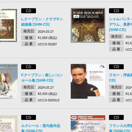
CD
CD
L.クープラン：クラヴサン
シャルパンテ
組曲集 [SHM-CD]
デウム、真夜
[SHM-CD]
発売日
2024.03.27
発売日
2024
価 格
¥1,650 (税込)
価 格
¥1,
品 番
UCCS-50287
品 番
UCC
CD
CD
F.クープラン：新しいコン
ラモー：序曲集 
セール集 [SHM-CD]
CD]
発売日
発売日
2024.03.27
2024
価 格
価 格
¥2,420 (税込)
¥1,
品 番
品 番
UCCS-50291/2
UCC
CD
CD
ルクレール：室内楽作品
フランスの序
集 [SHM-CD]
集 [SHM-CD]