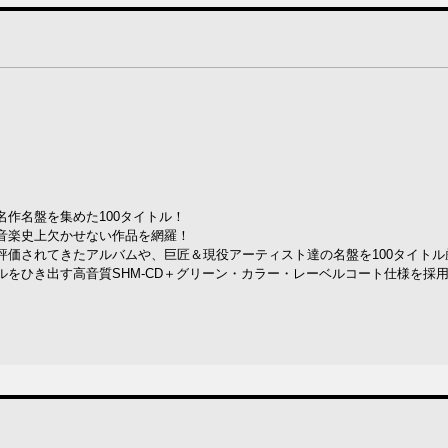
作名盤を集めた100タイトル！
音楽史上欠かせない作品を網羅！
評価されてきたアルバムや、巨匠＆現役アーティスト達の名盤を100タイトル
をひき出す高音質SHM-CD＋グリーン・カラー・レーベルコート仕様を採