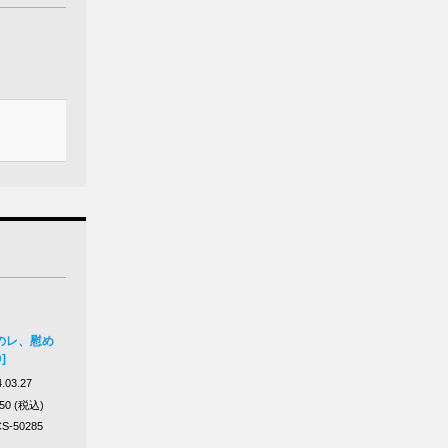
のレ、慰め
]
.03.27
650 (税込)
S-50285