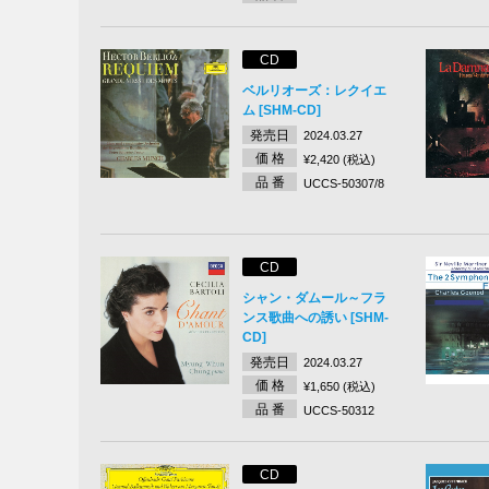
CD
ベルリオーズ：レクイエ
ム [SHM-CD]
発売日
2024.03.27
価 格
¥2,420 (税込)
品 番
UCCS-50307/8
CD
シャン・ダムール～フラ
ンス歌曲への誘い [SHM-
CD]
発売日
2024.03.27
価 格
¥1,650 (税込)
品 番
UCCS-50312
CD