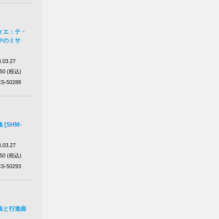
ィエ：テ・
中のミサ
.03.27
650 (税込)
S-50288
[SHM-
.03.27
650 (税込)
S-50293
曲と行進曲