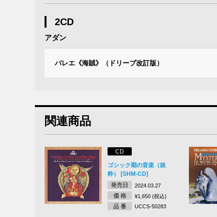
2CD
アダン
バレエ《海賊》（ドリーブ改訂版）
関連商品
CD
ゴシック期の音楽（抜
粋） [SHM-CD]
発売日
2024.03.27
価 格
¥1,650 (税込)
品 番
UCCS-50283