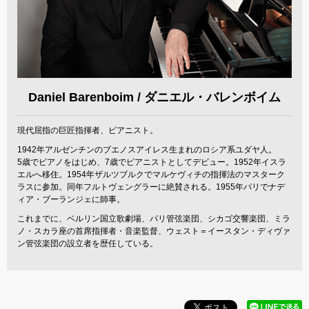
Daniel Barenboim / ダニエル・バレンボイム
現代屈指の巨匠指揮者、ピアニスト。
1942年アルゼンチンのブエノスアイレス生まれのロシア系ユダヤ人。
5歳でピアノをはじめ、7歳でピアニストとしてデビュー。1952年イスラ
エルへ移住。1954年ザルツブルクでマルケヴィチの指揮法のマスターク
ラスに参加。同年フルトヴェングラーに絶賛される。1955年パリでナデ
ィア・ブーランジェに師事。
これまでに、ベルリン国立歌劇場、パリ管弦楽団、シカゴ交響楽団、ミラ
ノ・スカラ座の首席指揮者・音楽監督、ウェスト＝イースタン・ディヴァ
ン管弦楽団の設立者を歴任している。