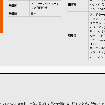
サー・ゲオ
ユニバーサル ミュージ
指揮者
ルティ(1,
発売元
ック合同会社
ドル・ヴェーグ
発売国
日本
アンドラー
（ピアノ）(1,
ダニエル・
ム（ピアノ）(
サー・ゲオ
演奏者
ルティ（ピア
イギリス室
(1,2)
モーツァル
メラータ・
カ、ザルツブ
ピアノのための協奏曲。全体に喜ばしい気分が溢れる、明るい楽想の2台のピア