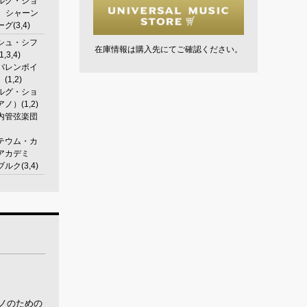
ルグ・ショ
2)、シャーン
(3,4)
シュ・シフ
在庫情報は購入先にてご確認ください。
3,4)
バレンボイ
1,2)
ルグ・ショ
ノ）(1,2)
内管弦楽団
テウム・カ
アカデミ
ルク(3,4)
ノのための