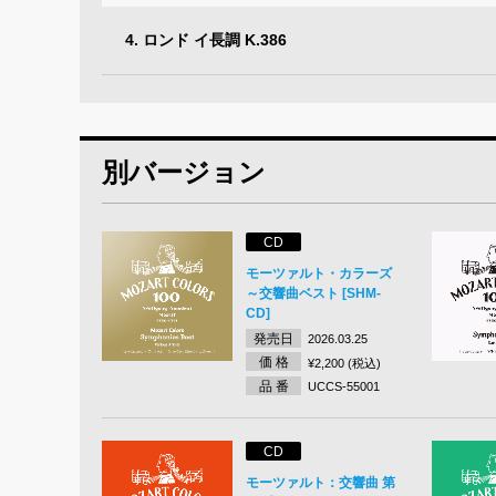
4. ロンド イ長調 K.386
別バージョン
CD
モーツァルト・カラーズ
～交響曲ベスト [SHM-
CD]
発売日
2026.03.25
価 格
¥2,200 (税込)
品 番
UCCS-55001
CD
モーツァルト：交響曲 第