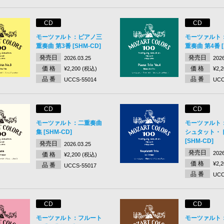
CD
CD
モーツァルト：ピアノ三
モーツァルト
重奏曲 第3番 [SHM-CD]
重奏曲 第4番 [
発売日
発売日
2026.03.25
2026
価 格
価 格
¥2,200 (税込)
¥2,
品 番
品 番
UCCS-55014
UCC
CD
CD
モーツァルト：二重奏曲
モーツァルト
集 [SHM-CD]
シュタット・
[SHM-CD]
発売日
2026.03.25
発売日
2026
価 格
¥2,200 (税込)
価 格
¥2,
品 番
UCCS-55017
品 番
UCC
CD
CD
モーツァルト：フルート
モーツァルト