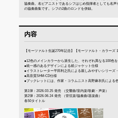
協奏曲。名ピアニストであるシフはじめ指揮者としても名声
の協奏曲集です。シフの2曲のロンドを併録。
内容
【モーツァルト生誕270年記念】【モーツァルト・カラーズ 1
●12色のメインカラーから派生した、それぞれ異なる100色
●統一感のあるデザインによる紙ジャケット仕様
●イラストレーター平田利之氏による親しみやすいシリーズ
●高音質SHM-CD仕様
●ブックレットには、作家・コラムニスト高野麻衣氏による
第1弾：2026.03.25 発売 （交響曲/室内楽/歌劇・声楽）
第2弾：2026.06.24 発売 （管弦楽/協奏曲/器楽曲）
各50タイトル