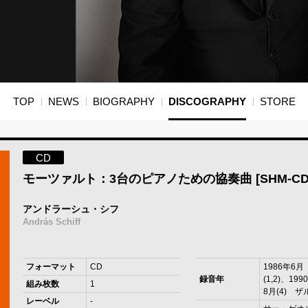
TOP
NEWS
BIOGRAPHY
DISCOGRAPHY
STORE
CD
モーツァルト：3台のピアノための協奏曲 [SHM-CD
アンドラーシュ・シフ
András Schiff
フォーマット
CD
1986年6
録音年
(1,2)、19
組み枚数
1
8月(4) 
レーベル
-