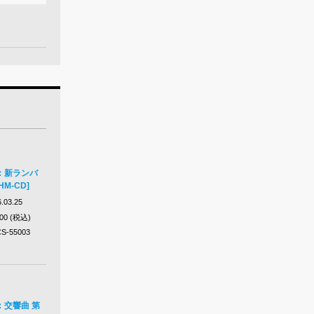
：新ランバ
M-CD]
.03.25
200 (税込)
S-55003
：交響曲 第