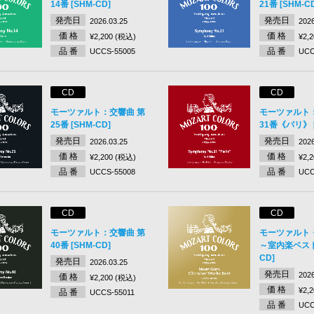
14番 [SHM-CD]
21番 [SHM-C
発売日
発売日
2026.03.25
2026
価 格
価 格
¥2,200 (税込)
¥2,
品 番
品 番
UCCS-55005
UCC
CD
CD
モーツァルト：交響曲 第
モーツァルト
25番 [SHM-CD]
31番《パリ》 [
発売日
発売日
2026.03.25
2026
価 格
価 格
¥2,200 (税込)
¥2,
品 番
品 番
UCCS-55008
UCC
CD
CD
モーツァルト：交響曲 第
モーツァルト
40番 [SHM-CD]
～室内楽ベスト 
CD]
発売日
2026.03.25
発売日
2026
価 格
¥2,200 (税込)
価 格
¥2,
品 番
UCCS-55011
品 番
UCC