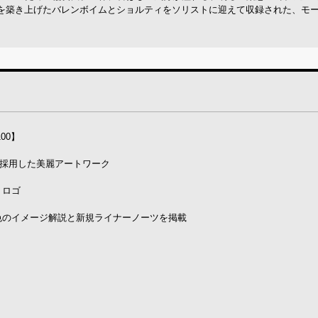
を築き上げたバレンボイムとショルティをソリストに迎えて収録された、モ
00】
を採用した美麗アートワーク
・ロゴ
色のイメージ解説と新規ライナーノーツを掲載