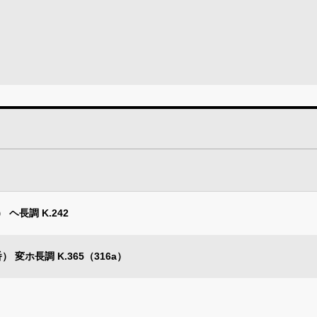
ヘ長調 K.242
 変ホ長調 K.365（316a）