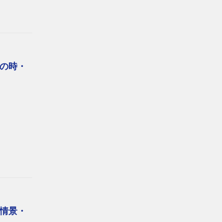
の時・
情景・