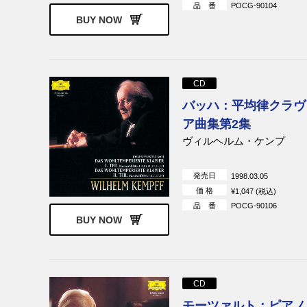
品 番
POCG-90104
BUY NOW
CD
バッハ：平均律クラヴ
ア曲集第2集
ヴィルヘルム・ケンプ
発売日
1998.03.05
価 格
¥1,047 (税込)
品 番
POCG-90106
BUY NOW
CD
モーツァルト：ピアノ