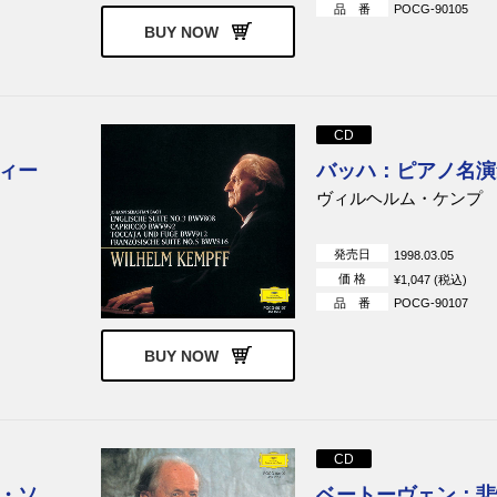
品 番
POCG-90105
BUY NOW
CD
ィー
バッハ：ピアノ名演
ヴィルヘルム・ケンプ
発売日
1998.03.05
価 格
¥1,047 (税込)
品 番
POCG-90107
BUY NOW
CD
・ソ
ベートーヴェン：悲