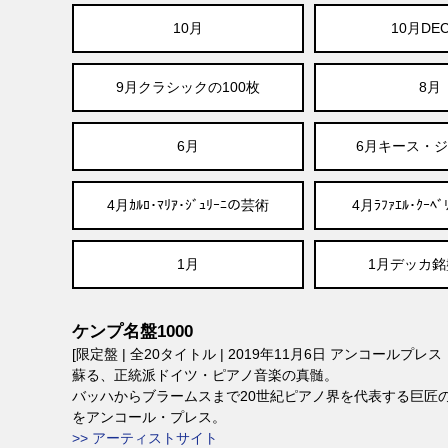
10月
10月DE
9月クラシックの100枚
8月
6月
6月キース・
4月ｶﾙﾛ･ﾏﾘｱ･ｼﾞｭﾘｰﾆの芸術
4月ﾗﾌｧｴﾙ･ｸｰﾍ
1月
1月デッカ銘盤
ケンプ名盤1000
[限定盤 | 全20タイトル | 2019年11月6日 アンコールプレ
蘇る、正統派ドイツ・ピアノ音楽の真髄。
バッハからブラームスまで20世紀ピアノ界を代表する巨匠
をアンコール・プレス。
>> アーティストサイト