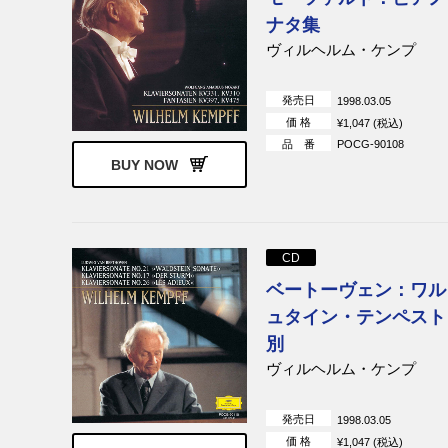
ナタ集
ヴィルヘルム・ケンプ
発売日
1998.03.05
価 格
¥1,047 (税込)
品 番
POCG-90108
BUY NOW
CD
ベートーヴェン：ワル
ュタイン・テンペスト
別
ヴィルヘルム・ケンプ
発売日
1998.03.05
価 格
¥1,047 (税込)