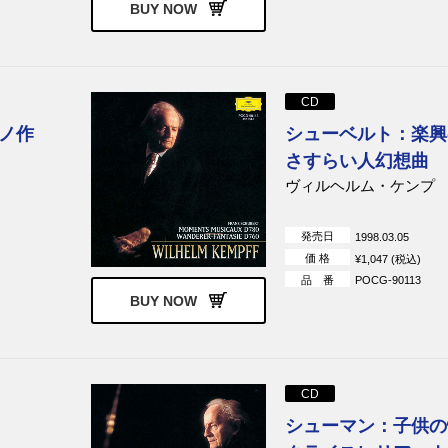
BUY NOW
CD
ノ作
シューベルト：楽興
さすらい人幻想曲
ヴィルヘルム・ケンプ
発売日
1998.03.05
価 格
¥1,047 (税込)
品 番
POCG-90113
BUY NOW
CD
シューマン：子供の