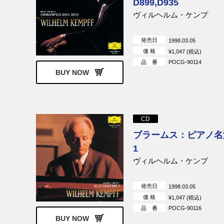
D899,D935
ヴィルヘルム・ケンプ
発売日
1998.03.05
価 格
¥1,047 (税込)
品 番
POCG-90114
BUY NOW
CD
ブラームス：ピアノ名
1
ヴィルヘルム・ケンプ
発売日
1998.03.05
価 格
¥1,047 (税込)
品 番
POCG-90116
BUY NOW