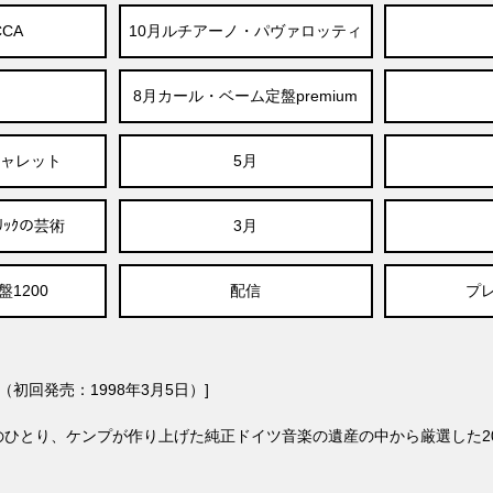
CCA
10月ルチアーノ・パヴァロッティ
8月カール・ベーム定盤premium
ジャレット
5月
ﾞﾘｯｸの芸術
3月
1200
配信
プ
ス （初回発売：1998年3月5日）]
のひとり、ケンプが作り上げた純正ドイツ音楽の遺産の中から厳選した2