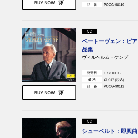
BUY NOW
品 番
POCG-90110
CD
ベートーヴェン：ピア
品集
ヴィルヘルム・ケンプ
発売日
1998.03.05
価 格
¥1,047 (税込)
品 番
POCG-90112
BUY NOW
CD
シューベルト：即興曲