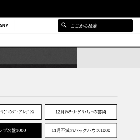
ANY
ﾘｳﾞｨﾝｸﾞ･ﾌﾟﾚｾﾞﾝｽ
12月ｱﾙﾃｰﾙ･ｸﾞﾘｭﾐｵｰの芸術
ンプ名盤1000
11月不滅のバックハウス1000