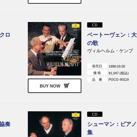
CD
クロ
ベートーヴェン：大
の歌
ヴィルヘルム・ケンプ
発売日
1998.03.05
価 格
¥1,047 (税込)
品 番
POCG-90119
BUY NOW
CD
協奏
シューマン：ピアノ
集