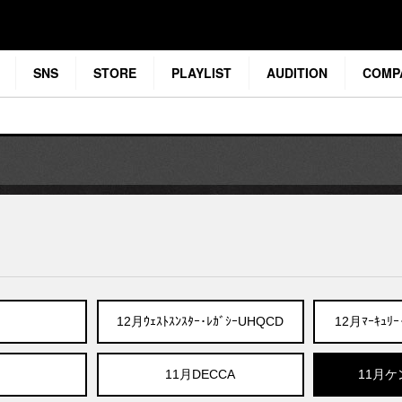
SNS
STORE
PLAYLIST
AUDITION
COMP
12月ｳｪｽﾄｽﾝｽﾀｰ･ﾚｶﾞｼｰUHQCD
12月ﾏｰｷｭﾘｰ･
11月DECCA
11月ケ