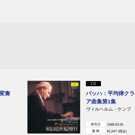
CD
変奏
バッハ：平均律クラ
ア曲集第1集
ヴィルヘルム・ケンプ
発売日
1998.03.05
価 格
¥1,047 (税込)