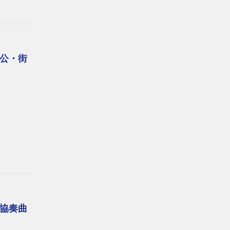
公・街
協奏曲