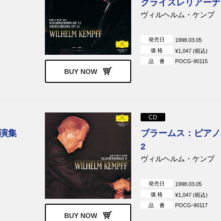
クライスレリアーナ
ヴィルヘルム・ケンプ
発売日
1998.03.05
価 格
¥1,047 (税込)
品 番
POCG-90115
BUY NOW
CD
演集
ブラームス：ピアノ
2
ヴィルヘルム・ケンプ
発売日
1998.03.05
価 格
¥1,047 (税込)
品 番
POCG-90117
BUY NOW