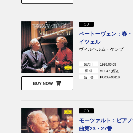
CD
ベートーヴェン：春・
イツェル
ヴィルヘルム・ケンプ
発売日
1998.03.05
価 格
¥1,047 (税込)
品 番
POCG-90118
BUY NOW
CD
モーツァルト：ピアノ
曲第23・27番