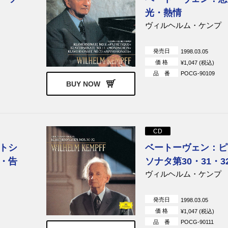
光・熱情
ヴィルヘルム・ケンプ
発売日
1998.03.05
価 格
¥1,047 (税込)
品 番
POCG-90109
BUY NOW
CD
トシ
ベートーヴェン：ピ
・告
ソナタ第30・31・3
ヴィルヘルム・ケンプ
発売日
1998.03.05
価 格
¥1,047 (税込)
品 番
POCG-90111