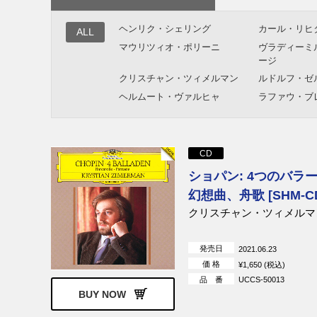
ヘンリク・シェリング
カール・リヒ
ALL
マウリツィオ・ポリーニ
ヴラディーミ
ージ
クリスチャン・ツィメルマン
ルドルフ・ゼ
ヘルムート・ヴァルヒャ
ラファウ・ブ
CD
ショパン: 4つのバラ
幻想曲、舟歌 [SHM-C
クリスチャン・ツィメルマ
発売日
2021.06.23
価 格
¥1,650 (税込)
品 番
UCCS-50013
BUY NOW