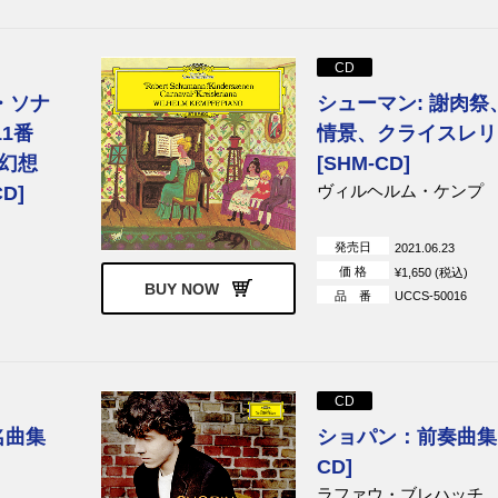
CD
・ソナ
シューマン: 謝肉祭
1番
情景、クライスレリ
幻想
[SHM-CD]
ヴィルヘルム・ケンプ
D]
発売日
2021.06.23
価 格
¥1,650 (税込)
BUY NOW
品 番
UCCS-50016
CD
名曲集
ショパン：前奏曲集 [
CD]
ラファウ・ブレハッチ