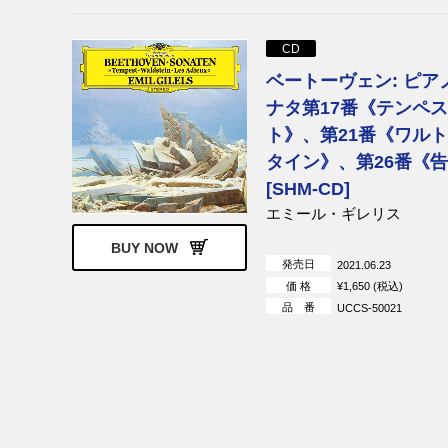
CD
ベートーヴェン: ピア
ナタ第17番《テンペス
ト》、第21番《ワル
タイン》、第26番《
[SHM-CD]
エミール・ギレリス
BUY NOW
発売日
2021.06.23
価 格
¥1,650 (税込)
品 番
UCCS-50021