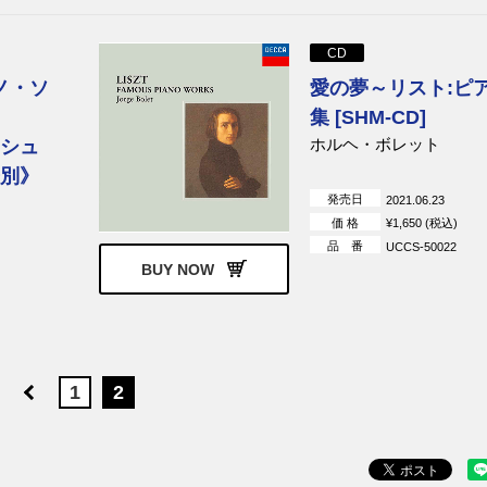
CD
ノ・ソ
愛の夢～リスト:ピ
集 [SHM-CD]
ホルヘ・ボレット
トシュ
告別》
発売日
2021.06.23
価 格
¥1,650 (税込)
品 番
UCCS-50022
BUY NOW
1
2