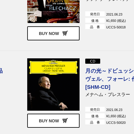
発売日
2021.06.23
価 格
¥1,650 (税込)
品 番
UCCS-50018
BUY NOW
CD
品
月の光～ドビュッシ
]
ヴェル、フォーレ: 
[SHM-CD]
メナヘム・プレスラー
発売日
2021.06.23
価 格
¥1,650 (税込)
BUY NOW
品 番
UCCS-50020