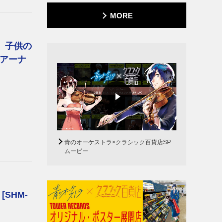
MORE
、子供の
アーナ
青のオーケストラ×クラシック百貨店SP
ムービー
SHM-