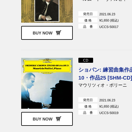
発売日
2021.06.23
価 格
¥1,650 (税込)
品 番
UCCS-50017
BUY NOW
CD
ショパン: 練習曲集作
10・作品25 [SHM-CD
マウリツィオ・ポリーニ
発売日
2021.06.23
価 格
¥1,650 (税込)
品 番
UCCS-50019
BUY NOW