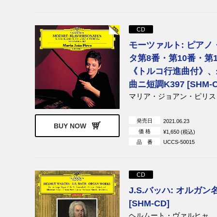
CD
モーツァルト: ピアノ
タ第8番・第10番・第1
《トルコ行進曲付》、
曲ニ短調K397 [SHM-C
マリア・ジョアン・ピリス
発売日
2021.06.23
BUY NOW
価 格
¥1,650 (税込)
品 番
UCCS-50015
CD
J.S.バッハ: オルガン
[SHM-CD]
ヘルムート・ヴァルヒャ