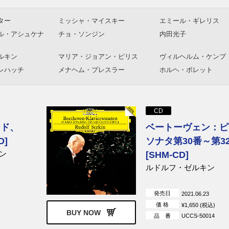
ター
ミッシャ・マイスキー
エミール・ギレリス
ル・アシュケナ
チョ・ソンジン
内田光子
ルキン
マリア・ジョアン・ピリス
ヴィルヘルム・ケンプ
レハッチ
メナヘム・プレスラー
ホルヘ・ボレット
CD
ード、
ベートーヴェン：ピ
D]
ソナタ第30番～第3
ン
[SHM-CD]
ルドルフ・ゼルキン
発売日
2021.06.23
価 格
¥1,650 (税込)
BUY NOW
品 番
UCCS-50014