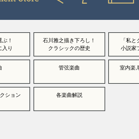
選ぶ！
石川雅之描き下ろし！
「私と
に入り
クラシックの歴史
小説家
曲
管弦楽曲
室内楽
クション
各楽曲解説