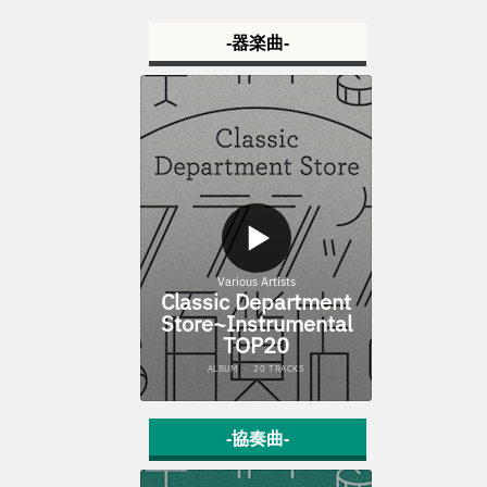
-器楽曲-
-協奏曲-