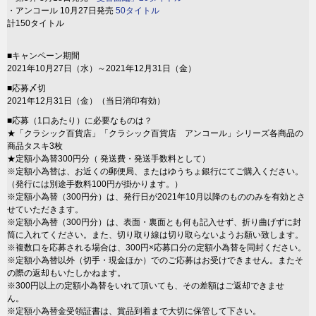
・アンコール 10月27日発売
50タイトル
計150タイトル
■キャンペーン期間
2021年10月27日（水）～2021年12月31日（金）
■応募〆切
2021年12月31日（金）（当日消印有効）
■応募（1口あたり）に必要なものは？
★「クラシック百貨店」「クラシック百貨店 アンコール」シリーズ各商品の
商品タスキ3枚
★定額小為替300円分（ 発送費・発送手数料として）
※定額小為替は、お近くの郵便局、またはゆうちょ銀行にてご購入ください。
（発行には別途手数料100円が掛かります。）
※定額小為替（300円分）は、発行日が2021年10月以降のもののみを有効とさ
せていただきます。
※定額小為替（300円分）は、表面・裏面とも何も記入せず、折り曲げずに封
筒に入れてください。また、切り取り線は切り取らないようお願い致します。
※複数口を応募される場合は、300円×応募口分の定額小為替を同封ください。
※定額小為替以外（切手・現金ほか）でのご応募はお受けできません。またそ
の際の返却もいたしかねます。
※300円以上の定額小為替をいれて頂いても、その差額はご返却できませ
ん。
※定額小為替金受領証書は、賞品到着まで大切に保管して下さい。