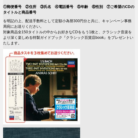
①郵便番号 ②住所 ③氏名 ④電話番号 ⑤年齢 ⑥性別 ⑦ご希望のCDの
タイトルと商品番号
を明記の上、配送手数料として定額小為替300円分と共に、キャンペーン事務
局宛にお送りください。
対象商品全150タイトルの中からお好きなCDをもう1枚と、クラシック音楽を
より深く楽しめる特製ガイドブック『クラシック百貨店book』をプレゼントい
たします。