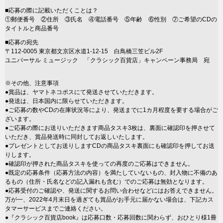
■応募の際に記載いただくことは？
①郵便番号 ②住所 ③氏名 ④電話番号 ⑤年齢 ⑥性別 ⑦ご希望のCDの
タイトルと商品番号
■応募の宛先
〒112-0005 東京都文京区水道1-12-15 白鳥橋三笠ビル2F
ユニバーサル ミュージック 「クラシック百貨店」キャンペーン事務局 宛
※その他、注意事項
●賞品は、ヤマトネコポスにて発送させていただきます。
●発送は、日本国内に限らせていただきます。
●ご応募の数やCDの在庫状況等により、発送までに1カ月程度を要する場合がご
ざいます。
●ご応募の際にお送りいただきます商品タスキ3枚は、裏面に確認印を押させて
いただき、賞品発送時に同封してお返しいたします。
●プレゼントとしてお送りしますCDの商品タスキ裏面にも確認印を押してお送
りします。
●確認印が押された商品タスキを使っての再度のご応募はできません。
●既定の応募条件（応募方法の内容）を満たしていないもの、封入物に不備のあ
るもの（住所・氏名などの記入漏れも含む）でのご応募は無効となります。
●応募受付のご確認や、発送に関するお問い合わせなどにはお答えできません。
万が一、2022年4月末日を過ぎても賞品がお手元に届かない場合は、下記カス
タマーサービスまでご連絡ください。
●『クラシック百貨店book』は応募口数・応募回数に関わらず、おひとり様1冊