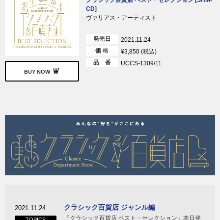
クラシック百貨店 ベスト・セレクション [SHM-
CD]
ヴァリアス・アーティスト
発売日
2021.11.24
価 格
¥3,850 (税込)
品 番
UCCS-1309/11
BUY NOW
クラシック百貨店 ジャンル編
2021.11.24
『クラシック百貨店 ベスト・セレクション』本日発
TOPICS