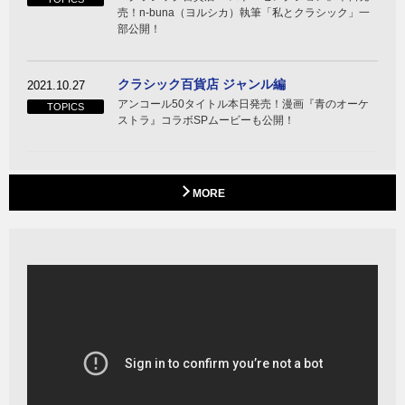
売！n-buna（ヨルシカ）執筆「私とクラシック」一
部公開！
クラシック百貨店 ジャンル編
2021.10.27
アンコール50タイトル本日発売！漫画『青のオーケ
TOPICS
ストラ』コラボSPムービーも公開！
MORE