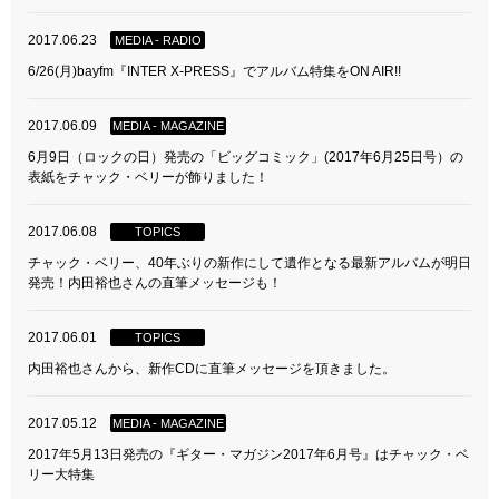
2017.06.23
MEDIA - RADIO
6/26(月)bayfm『INTER X-PRESS』でアルバム特集をON AIR!!
2017.06.09
MEDIA - MAGAZINE
6月9日（ロックの日）発売の「ビッグコミック」(2017年6月25日号）の
表紙をチャック・ベリーが飾りました！
2017.06.08
TOPICS
チャック・ベリー、40年ぶりの新作にして遺作となる最新アルバムが明日
発売！内田裕也さんの直筆メッセージも！
2017.06.01
TOPICS
内田裕也さんから、新作CDに直筆メッセージを頂きました。
2017.05.12
MEDIA - MAGAZINE
2017年5月13日発売の『ギター・マガジン2017年6月号』はチャック・ベ
リー大特集