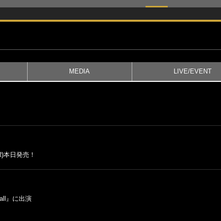
MEDIA
LIVE/EVENT
R)本日発売！
all』に出演