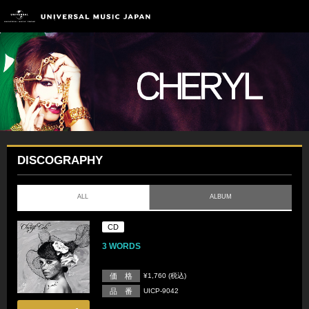
DISCOGRAPHY
ALL
ALBUM
CD
3 WORDS
価 格
¥1,760 (税込)
品 番
UICP-9042