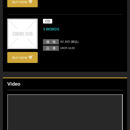
BUY NOW
CD
3 WORDS
価 格
¥2,305 (税込)
品 番
UICP-1120
BUY NOW
Video