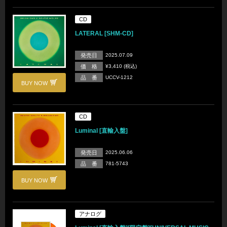
CD
LATERAL [SHM-CD]
発売日
2025.07.09
価 格
¥3,410 (税込)
品 番
UCCV-1212
BUY NOW
CD
Luminal [直輸入盤]
発売日
2025.06.06
品 番
781-5743
BUY NOW
アナログ