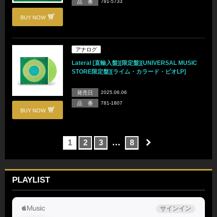
品 番
781-5733
BUY NOW
アナログ
Lateral [直輸入盤][限定盤][UNIVERSAL MUSIC
STORE限定盤][ライム・カラード・ビオLP]
発売日
2025.06.06
品 番
781-1807
BUY NOW
…
1
2
3
8
PLAYLIST