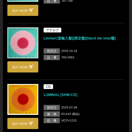
品 番
787-746
BUY NOW
アナログ
Liminal [直輸入盤][限定盤][black bio vinyl盤]
発売日
2025.10.10
品 番
783-2961
BUY NOW
CD
LUMINAL [SHM-CD]
発売日
2025.07.09
価 格
¥3,410 (税込)
品 番
UCCV-1211
BUY NOW