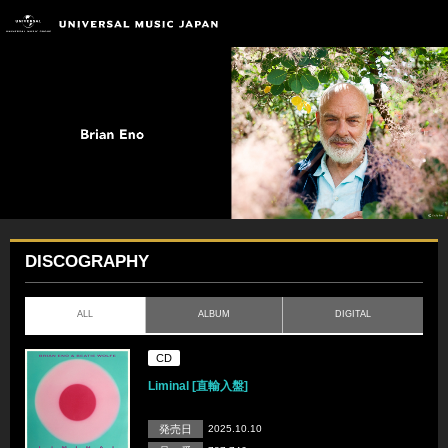
DISCOGRAPHY
ALL
ALBUM
DIGITAL
CD
Liminal [直輸入盤]
発売日
2025.10.10