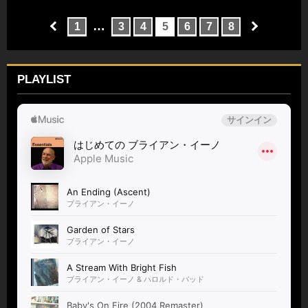
…
1
3
4
5
6
7
8
PLAYLIST