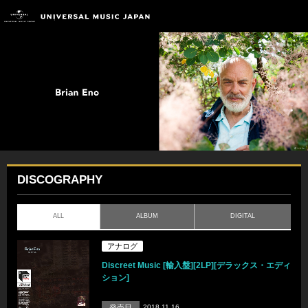
DISCOGRAPHY
ALL
ALBUM
DIGITAL
アナログ
Discreet Music [輸入盤][2LP][デラックス・エディ
ション]
発売日
2018.11.16