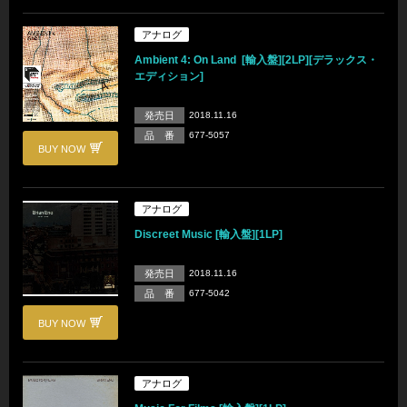
アナログ
Ambient 4: On Land [輸入盤][2LP][デラックス・
エディション]
発売日
2018.11.16
品 番
677-5057
BUY NOW
アナログ
Discreet Music [輸入盤][1LP]
発売日
2018.11.16
品 番
677-5042
BUY NOW
アナログ