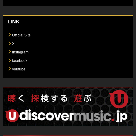
LINK
Official Site
X
instagram
facebook
youtube