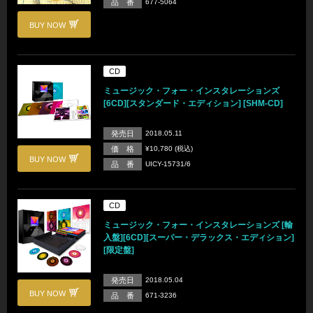
品 番
677-5064
BUY NOW
CD
ミュージック・フォー・インスタレーションズ
[6CD][スタンダード・エディション] [SHM-CD]
発売日
2018.05.11
価 格
¥10,780 (税込)
BUY NOW
品 番
UICY-15731/6
CD
ミュージック・フォー・インスタレーションズ [輸
入盤][6CD][スーパー・デラックス・エディション]
[限定盤]
発売日
2018.05.04
BUY NOW
品 番
671-3236