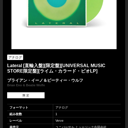
アナログ
Lateral [直輸入盤][限定盤][UNIVERSAL MUSIC
STORE限定盤][ライム・カラード・ビオLP]
ブライアン・イーノ＆ビーティー・ウルフ
Brian Eno & Beatie Wolfe
限 定
フォーマット
アナログ
組み枚数
1
レーベル
Verve
発売元
ユニバーサル ミュージック合同会社