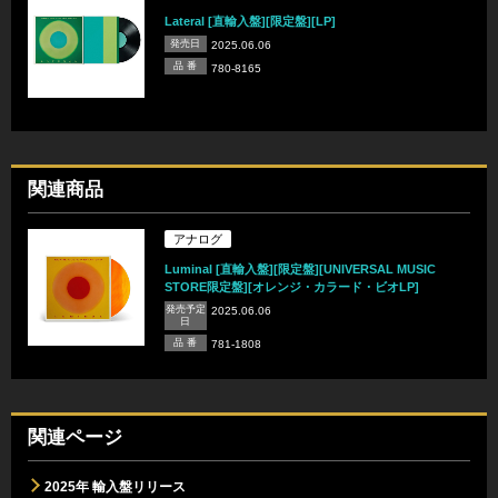
Lateral [直輸入盤][限定盤][LP]
発売日
2025.06.06
品 番
780-8165
関連商品
アナログ
Luminal [直輸入盤][限定盤][UNIVERSAL MUSIC
STORE限定盤][オレンジ・カラード・ビオLP]
発売予定
2025.06.06
日
品 番
781-1808
関連ページ
2025年 輸入盤リリース