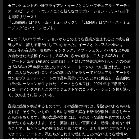
★アンビエントの巨匠ブライアン・イーノとコンセプチュアル・アーティ
ストのビーティー・ウルフによる新たなコラボレーション・アルバム2作
を同時リリース！
『Luminal』は“ドリーム・ミュージック”、『Lateral』は“スペース・ミュ
ージック”というコンセプト。
■この 2 人のコラボレーションからこのような音楽が生まれるとは彼ら自
身も含め、誰も予想だにしていなかった。イーノとウルフの出会いは
2022 年の音楽祭・映画祭・インタラクティブ・フェスティバルなどを組
み合わせた大規模イベント、SXSWにさかのぼる。二人は SXSW にて
「アートと気候（Art and Climate）」と題して特別講演を行い、この公演
は SXSWの 25 年間の歴史の中でベスト・トークの一つに選ばれた。その
後、二人はそれぞれロンドンの別々のギャラリーでビジュアル・アートや
コンセプチュアル・アートの作品を展示していたときに再会し、音楽的な
コラボレーションが生まれた。イーノとウルフは、2024 年まで散発的に
レコーディングされたこのプロジェクトでのコラボレーションを振り返っ
て、次のように語っている。
音楽は感情を喚起するものです。その感情の中には、馴染みのあるものも
あれば、そうでないもの、あるいは複数の異なる感情が複雑に混ざり合っ
たものもあります。他の言語や文化には、そのような感情を表す美しい言
葉がたくさんあります。そう、英語にはない言葉です。感情に名前をつけ
ることで、私たちはその感情をより感じやすく、より具体的にすることが
できます。アートは、私たちがこれまで感じたことのないような感情や、