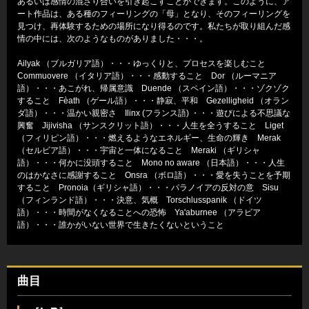
あるいは感情の混ざり合いを引き起こすことができます。このように、ア
ート作品は、ある種のフィーリングの「母」となり、そのフィーリングを
見つけ、再体験するための場所になり得るのです。私たちが取り組んだ感
情の中には、次のようなものがありました・・・。
Ailyak （ブルガリア語）・・・ゆっくりと、プロセスを楽しむこと
Commuovere （イタリア語）・・・感動すること Dor （ルーマニア
語）・・・あこがれ、帰属意識 Duende （スペイン語）・・・ゾクゾク
すること Fèath （ゲール語）・・・静寂、平和 Gezelligheid （オラン
ダ語）・・・温かい親密さ Ilinx (フランス語) ・・・遊びによる不思議な
興奮 Jijivisha （サンスクリット語）・・・人生を全うすること Liget
（フィリピン語）・・・燃えるようなエネルギー、生命の輝き Merak
（セルビア語）・・・宇宙と一体になること Meraki （ギリシャ
語）・・・何かに没頭すること Mono no aware （日本語）・・・人生
のはかなさに感謝すること Onsra （ボロ語）・・・愛を失うことを予期
すること Pronoia（ギリシャ語）・・・パラノイアの反対の意 Sisu
（フィンランド語）・・・決意、気概 Torschlusspanik （ドイツ
語）・・・時間がなくなることへの恐怖 Ya'aburnee （アラビア
語）・・・誰かがいない世界で生きたくないということ
曲目