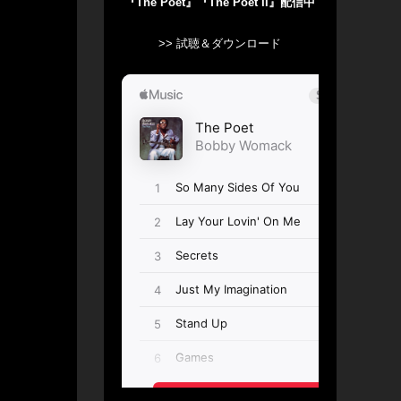
『The Poet』『The Poet II』配信中
>> 試聴＆ダウンロード