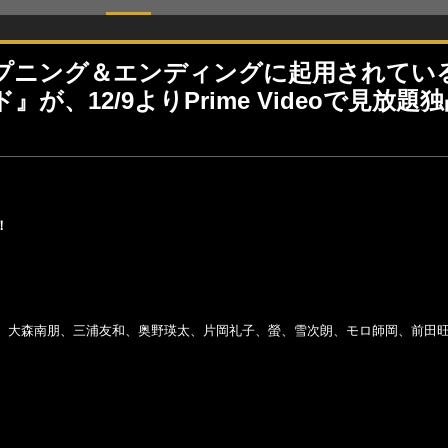
プニング＆エンディングに起用されてい
、12/9よりPrime Videoで見放題
！
、大森南朋、三浦友和、奥野瑛太、片岡礼子、螢、雪次朗、モロ師岡、前田