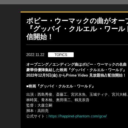
ボビー・ウーマックの曲がオー
『グッバイ・クルエル・ワールド』が
信開始！
2022.11.22
TOPICS
オープニング／エンディング曲はボビー・ウーマックの名曲
豪華俳優陣集結した映画『グッバイ・クルエル・ワールド』
2022年12月9日(金) からPrime Video 見放題独占配信開始！
■映画『グッバイ・クルエル・ワールド』
出演：⻄島秀俊、斎藤工、宮沢氷魚、玉城ティナ、宮川大輔
林時英、⻘木柚、奥田瑛二、鶴見辰吾
監督：大森立嗣
脚本：高田亮
公式サイト：
https://happinet-phantom.com/gcw/