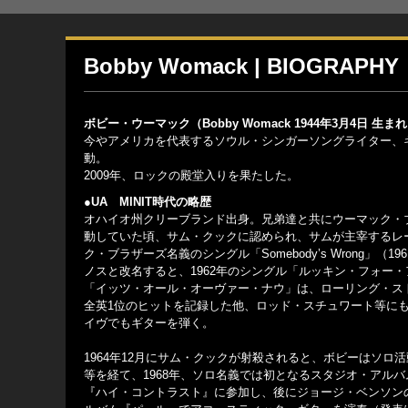
Bobby Womack | BIOGRAPHY
ボビー・ウーマック（Bobby Womack 1944年3月4日 生まれ
今やアメリカを代表するソウル・シンガーソングライター、
動。
2009年、ロックの殿堂入りを果たした。
●UA MINIT時代の略歴
オハイオ州クリーブランド出身。兄弟達と共にウーマック・
動していた頃、サム・クックに認められ、サムが主宰するレーベル
ク・ブラザーズ名義のシングル「Somebody’s Wrong」
ノスと改名すると、1962年のシングル「ルッキン・フォー・
「イッツ・オール・オーヴァー・ナウ」は、ローリング・ス
全英1位のヒットを記録した他、ロッド・スチュワート等に
イヴでもギターを弾く。
1964年12月にサム・クックが射殺されると、ボビーはソ
等を経て、1968年、ソロ名義では初となるスタジオ・アル
『ハイ・コントラスト』に参加し、後にジョージ・ベンソン