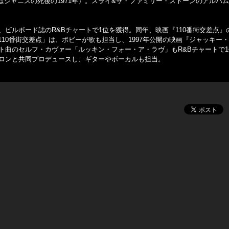
ジャニスの死後の1971年）。スライ&ザ・ファミリー・ストーンのアルバ
、ビルボード誌のR&Bチャートで1位を獲得。同年、映画『110番街交差点』
10番街交差点」は、ボビーが歌も担当し、1997年公開の映画『ジャッキー
ット曲のセルフ・カヴァー「ルッキン・フォー・ア・ラヴ」もR&Bチャートで
をロンと共同プロデュースし、ギターやボーカルも担当。