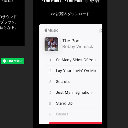
ム『暴動』
『The Poet』『The Poet II』配信中
>> 試聴＆ダウンロード
のサウンド
・ブラウン』
1位となる。