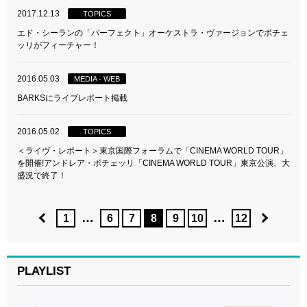
2017.12.13
TOPICS
エド・シーランの「パーフェクト」オーケストラ・ヴァージョンでボチェ
ッリがフィーチャー！
2016.05.03
MEDIA - WEB
BARKSにライブレポート掲載
2016.05.02
TOPICS
＜ライヴ・レポート＞東京国際フォーラムで「CINEMA WORLD TOUR」
を開催!アンドレア・ボチェッリ「CINEMA WORLD TOUR」東京公演、大
盛況で終了！
…
…
1
6
7
8
9
10
12
PLAYLIST