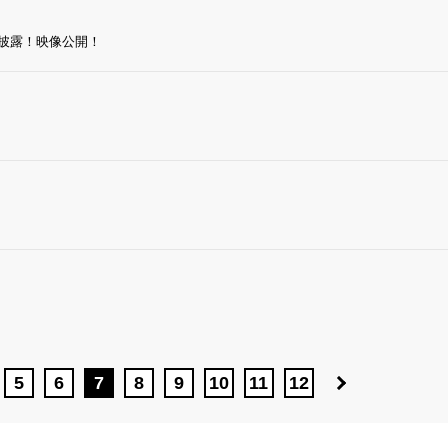
を披露！映像公開！
5
6
7
8
9
10
11
12