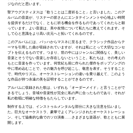
ジなのだと思います。
聖アウグスティヌスは「歌うことは二度祈ること」と言いました。このア
ルバムの音楽が、リスナーの皆さんにエンタテインメントや心地よい時間
を提供するだけでなく、ともに祈る機会を作るものであってくれたらと願
っています。よい音楽は、美や友情について私たちに教えてくれます。そ
して心と意識をより高い次元へと拓いてくれるのです。
このアルバムには、バッハからマスネに至るまで、クラシック作品からテ
ーマを引用した曲が収録されていますが、それは私にとって大切なコンセ
プトを伝えるものです。つまり、世の中にはジャンルに関係なく、美しい
音楽とそうでない音楽しか存在しないということ。私たちは、その考えの
もとに音楽を作っています。何世紀も前に作られた傑作をポップソングの
中に埋め込むことで、その魅力を呼び起こし、敬意を表す。そうすること
で、時代やリズム、オーケストレーションの違いを乗り越えて、このよう
な作品が持つ永遠の美を証明することができるのです。
アルバムに収録された歌は、いずれも「オーダーメイド」と言うことがで
きるでしょう。音域や音楽性が完全に私の声に合ったものであり、それが
私の歌唱に明確な特徴をもたらしています。
制作する上では、インストゥルメンタルな部分に大きな注意を払いまし
た。巨大なオーケストラ、豪華でよくアレンジされたオーケストレーショ
ン、そして協奏的な曲でのソロ演奏……さまざまな楽器が、歌とともに展
開します。