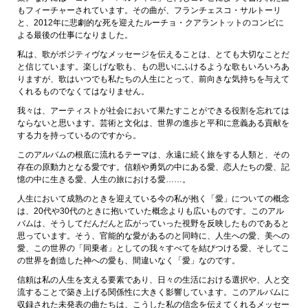
もフィーチャーされています。その曲が、フランチェスコ・サルトーリ
と、2012年に悲劇的な死を迎えたルーチョ・クアラントットのコンビに
よる最後の仕事になりました。
私は、歌がポジティヴなメッセージを伝えることは、とても大切なことだ
と信じています。楽しげな歌も、もの思いにふけるような歌もいろいろあ
りますが、歌はいつでも私たちの人生にとって、前向きな気持ちを与えて
くれるものでなくてはなりません。
我々は、アーティストが社会において果たすことができる役割を忘れては
ならないと思います。芸術と文化は、世界の進歩と平和に意義ある貢献を
する力を持っているのですから。
このアルバムの根底に流れるテーマは、永遠に続く旅をする人類と、その
存在の原動力となる愛です。信頼や勇気の中にある愛、恋人たちの愛、記
憶の中に生きる愛、人生の旅における愛……。
人生において成熟のときを迎えている今の私が抱く「愛」についての概念
は、20代や30代のときに抱いていた概念よりも広いものです。このアル
バムは、そうしてだんだんと広がっていった視野を反映したものであると
思っています。そう、官能的な愛があるのと同時に、人生への愛、美への
愛、この世界の「同乗者」としての我々すべてを結びつける愛、そしてこ
の世界を創造した神への愛も、間違いなく「愛」なのです。
信頼は私の人生を支える要素であり、日々の生活における選択や、人と交
流することで築き上げる関係性に大きく影響しています。このアルバムに
収録された未発表の曲たちは、こうした私の信念を伝えてくれるメッセー