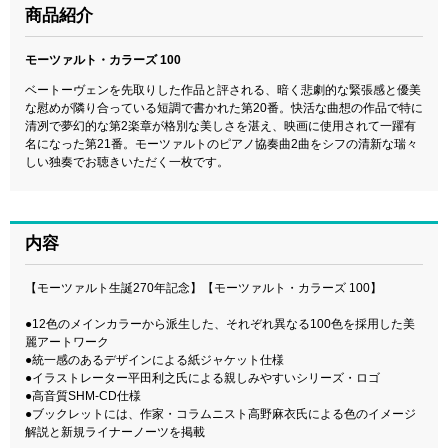
商品紹介
モーツァルト・カラーズ 100
ベートーヴェンを先取りした作品と評される、暗く悲劇的な緊張感と優美
な慰めが隣り合っている短調で書かれた第20番。快活な曲想の作品で特に
清冽で夢幻的な第2楽章が格別な美しさを湛え、映画に使用されて一躍有
名になった第21番。モーツァルトのピアノ協奏曲2曲をシフの清新な瑞々
しい独奏でお聴きいただく一枚です。
内容
【モーツァルト生誕270年記念】【モーツァルト・カラーズ 100】
●12色のメインカラーから派生した、それぞれ異なる100色を採用した美
麗アートワーク
●統一感のあるデザインによる紙ジャケット仕様
●イラストレーター平田利之氏による親しみやすいシリーズ・ロゴ
●高音質SHM-CD仕様
●ブックレットには、作家・コラムニスト高野麻衣氏による色のイメージ
解説と新規ライナーノーツを掲載