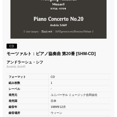
CD
モーツァルト：ピアノ協奏曲 第20番 [SHM-CD]
アンドラーシュ・シフ
András Schiff
フォーマット
CD
組み枚数
1
レーベル
-
発売元
ユニバーサル ミュージック合同会社
発売国
日本
録音年
1989年12月
録音場所
ウィーン