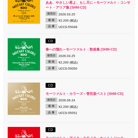
ああ、やさしい星よ、もし天に～モーツァルト：コンサ
ート・アリア集 [SHM-CD]
発売日
2026.03.25
価 格
¥2,200 (税込)
品 番
UCCS-55049
CD
春への憧れ～モーツァルト：歌曲集 [SHM-CD]
発売日
2026.03.25
価 格
¥2,200 (税込)
品 番
UCCS-55050
CD
モーツァルト・カラーズ～管弦楽ベスト [SHM-CD]
発売日
2026.06.24
価 格
¥2,200 (税込)
品 番
UCCS-55051
CD
モーツァルト：アイネ・クライネ・ナハトムジーク