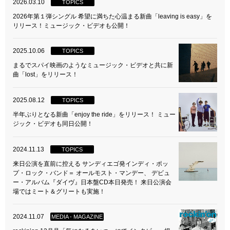
2026.03.10
TOPICS
2026年第１弾シングル 希望に満ちた心温まる新曲「leaving is easy」を
リリース！ミュージック・ビデオも公開！
2025.10.06
TOPICS
まるでスパイ映画のようなミュージック・ビデオと共に新
曲「lost」をリリース！
2025.08.12
TOPICS
半年ぶりとなる新曲「enjoy the ride」をリリース！ ミュー
ジック・ビデオも同日公開！
2024.11.13
TOPICS
来日公演を直前に控える サンディエゴ発インディ・ポッ
プ・ロック・バンド＝ オールモスト・マンデー、 デビュ
ー・アルバム『ダイヴ』日本盤CD本日発売！ 来日公演会
場ではミート＆グリートも実施！
2024.11.07
MEDIA - MAGAZINE