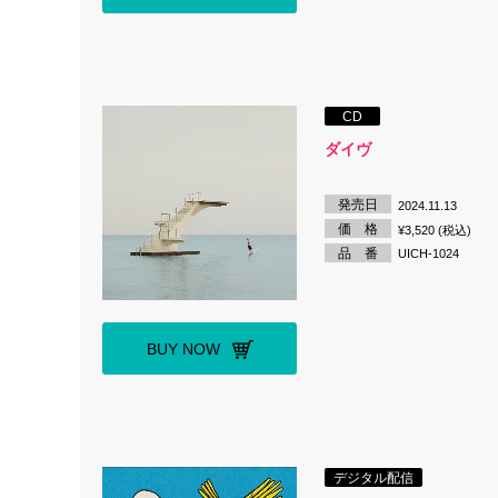
CD
ダイヴ
発売日
2024.11.13
価 格
¥3,520 (税込)
品 番
UICH-1024
BUY NOW
デジタル配信