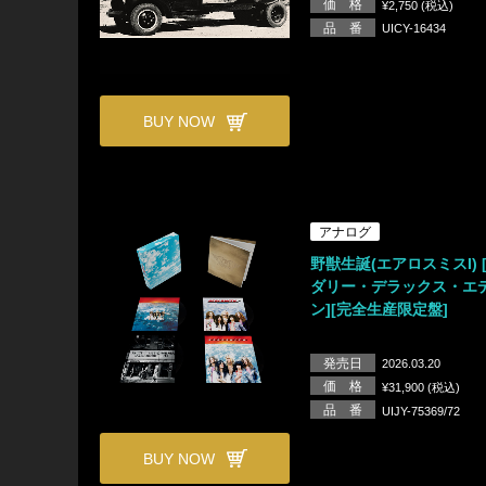
価 格
¥2,750 (税込)
品 番
UICY-16434
BUY NOW
アナログ
野獣生誕(エアロスミスI) 
ダリー・デラックス・エ
ン][完全生産限定盤]
発売日
2026.03.20
価 格
¥31,900 (税込)
品 番
UIJY-75369/72
BUY NOW