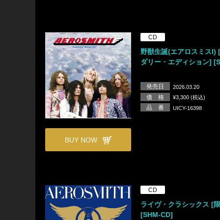
CD
野獣生誕(エアロスミスI) 
ダリー・エディション] [SH
発売日
2026.03.20
価 格
¥3,300 (税込)
品 番
UICY-16398
BUY NOW
CD
ライヴ・クラシックス [限
[SHM-CD]