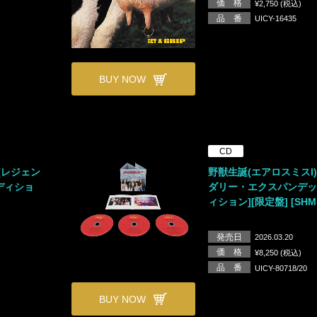
価 格
¥2,750 (税込)
品 番
UICY-16435
BUY NOW
CD
[レジェン
野獣生誕(エアロスミスI)
ディショ
ダリー・エクスパンデ
ィション][限定盤] [SHM
発売日
2026.03.20
価 格
¥8,250 (税込)
品 番
UICY-80718/20
BUY NOW