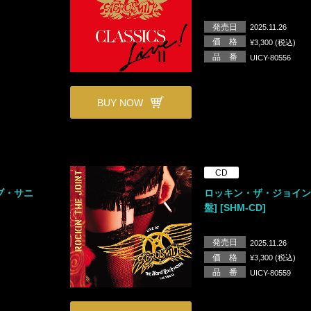
発売日
2025.11.26
価 格
¥3,300 (税込)
品 番
UICY-80556
BUY NOW
CD
ブ・サニ
ロッキン・ザ・ジョイント
盤] [SHM-CD]
発売日
2025.11.26
価 格
¥3,300 (税込)
品 番
UICY-80559