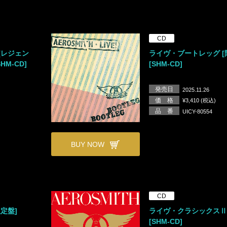
CD
[レジェン
ライヴ・ブートレッグ [
M-CD]
[SHM-CD]
発売日
2025.11.26
価 格
¥3,410 (税込)
品 番
UICY-80554
BUY NOW
CD
定盤]
ライヴ・クラシックスⅡ 
[SHM-CD]