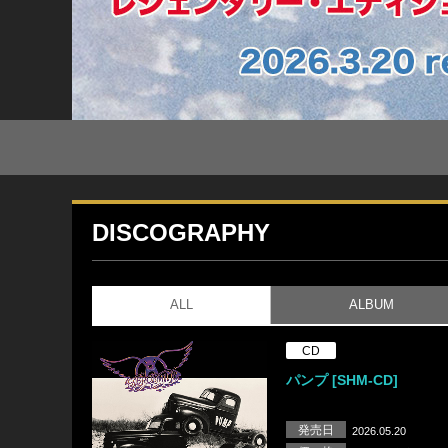
DISCOGRAPHY
ALL
ALBUM
CD
パンプ [SHM-CD]
発売日
2026.05.20