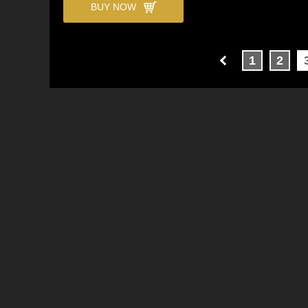
BUY NOW
1
2