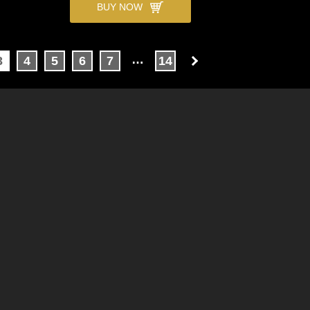
BUY NOW
…
3
4
5
6
7
14