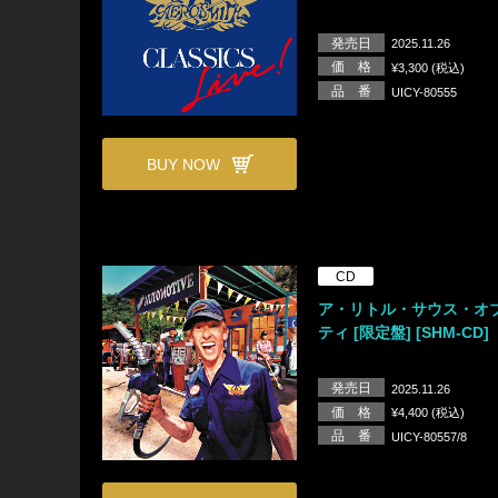
発売日
2025.11.26
価 格
¥3,300 (税込)
品 番
UICY-80555
BUY NOW
CD
ア・リトル・サウス・オ
ティ [限定盤] [SHM-CD]
発売日
2025.11.26
価 格
¥4,400 (税込)
品 番
UICY-80557/8