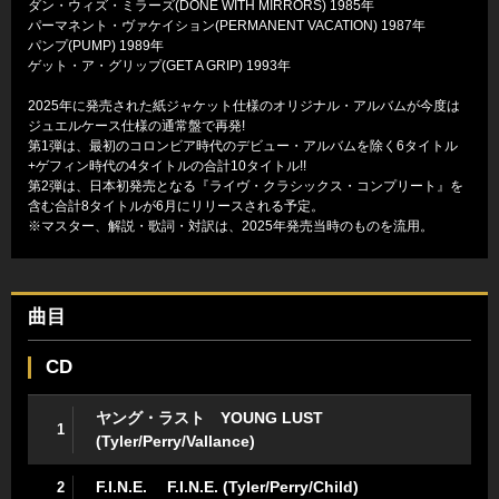
ダン・ウィズ・ミラーズ(DONE WITH MIRRORS) 1985年
パーマネント・ヴァケイション(PERMANENT VACATION) 1987年
パンプ(PUMP) 1989年
ゲット・ア・グリップ(GET A GRIP) 1993年
2025年に発売された紙ジャケット仕様のオリジナル・アルバムが今度は
ジュエルケース仕様の通常盤で再発!
第1弾は、最初のコロンビア時代のデビュー・アルバムを除く6タイトル
+ゲフィン時代の4タイトルの合計10タイトル!!
第2弾は、日本初発売となる『ライヴ・クラシックス・コンプリート』を
含む合計8タイトルが6月にリリースされる予定。
※マスター、解説・歌詞・対訳は、2025年発売当時のものを流用。
曲目
CD
ヤング・ラスト YOUNG LUST
1
(Tyler/Perry/Vallance)
F.I.N.E. F.I.N.E. (Tyler/Perry/Child)
2