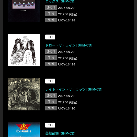
ロックス [SHM-CD]
発売日
2026.05.20
価 格
¥2,750 (税込)
品 番
UICY-16428
CD
ドロー・ザ・ライン [SHM-CD]
発売日
2026.05.20
価 格
¥2,750 (税込)
品 番
UICY-16429
CD
ナイト・イン・ザ・ラッツ [SHM-CD]
発売日
2026.05.20
価 格
¥2,750 (税込)
品 番
UICY-16430
CD
美獣乱舞 [SHM-CD]