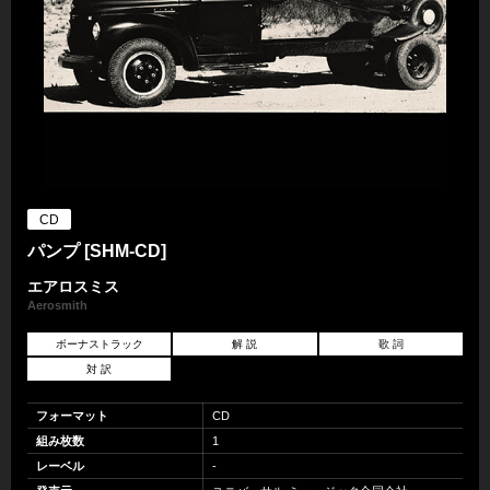
CD
パンプ [SHM-CD]
エアロスミス
Aerosmith
ボーナストラック
解 説
歌 詞
対 訳
フォーマット
CD
組み枚数
1
レーベル
-