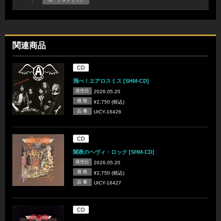
関連商品
CD
飛べ！エアロスミス [SHM-CD]
発売日
2026.05.20
価 格
¥2,750 (税込)
品 番
UICY-16426
CD
闇夜のヘヴィ・ロック [SHM-CD]
発売日
2026.05.20
価 格
¥2,750 (税込)
品 番
UICY-16427
CD