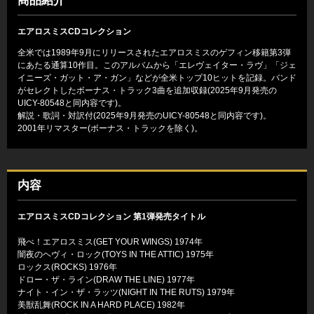
商品紹介
エアロスミスCDコレクション
全米では1989年9月にリリースされたエアロスミスのゲフィン移籍第3弾
にあたる通算10作目。このアルバムから「エレヴェイター・ラヴ」「ジェ
イニーズ・ガット・ア・ガン」などが全米トップ10ヒットを記録。バンド
がセレクトしたボーナス・トラック3曲を追加収録(2025年9月発売の
UICY-80548と同内容です)。
解説・歌詞・対訳付(2025年9月発売のUICY-80548と同内容です)。
2001年リマスター(ボーナス・トラックを除く)。
内容
エアロスミスCDコレクション 第1弾発売タイトル
飛べ！エアロスミス(GET YOUR WINGS) 1974年
闇夜のヘヴィ・ロック(TOYS IN THE ATTIC) 1975年
ロックス(ROCKS) 1976年
ドロー・ザ・ライン(DRAW THE LINE) 1977年
ナイト・イン・ザ・ラッツ(NIGHT IN THE RUTS) 1979年
美獣乱舞(ROCK IN A HARD PLACE) 1982年