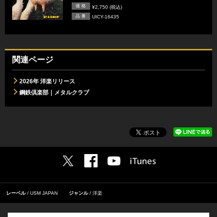
価 格
¥2,750 (税込)
品 番
UICY-16435
関連ページ
2026年 洋楽リリース
鋼鉄倶楽部｜メタルクラブ
レーベル
USM JAPAN
ジャンル
洋楽