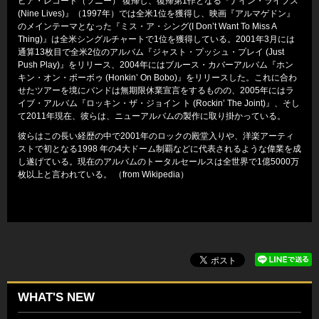
ビア・レコード（ソニー） 復帰し、復帰第1作となる『ナイン・ライブス
(Nine Lives)』（1997年）では全米1位を獲得し、映画『アルマゲドン』
のメインテーマとなった『ミス・ア・シング(I Don’t Want To Miss A
Thing)』は全米シングルチャートで1位を獲得している。2001年3月には
通算13枚目で全米2位のアルバム『ジャスト・プッシュ・プレイ (Just
Push Play)』をリリース、2004年にはブルース・カバーアルバム『ホン
キン・オン・ボーボゥ (Honkin’ On Bobo)』をリリースした。これに合わ
せたツアーを境にバンドは無期限休業宣言をするものの、2005年にはラ
イブ・アルバム『ロッキン・ザ・ジョイン ト (Rockin’ The Joint)』、そし
て2011年現在、彼らは、ニューアルバムの製作に取り掛かっている。
彼らはこの長い経歴の中で2001年のロックの殿堂入りや、洋楽アーティ
ストで初となる1998 年の4大ドーム制覇などに代表されるような偉業を成
し遂げている。現在のアルバムのトータルセールスは全世界で1億5000万
枚以上と言われている。 （from Wikipedia）
WHAT'S NEW