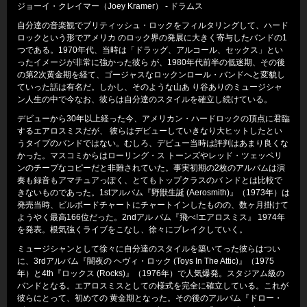
ジョーイ・クレイマー（Joey Kramer） - ドラムス
自分達の音楽観でブリティッシュ・ロックをフィルタリングして、ハード
ロックという形でアメリカ のロック界の発展に大きく寄与したバンドの1
つである。1970年代、当時は「ドラッグ、アルコール、セックス」とい
ったイメージが非常に強かった彼ら が、1980年代前半の低迷期、その後
の第2次黄金期を経て、ゴージャスなロックンロール・バンドへと変貌し
ていった話は有名だ。しかし、そのような山あ り谷ありのミュージシャ
ン人生の中で今なお、彼らは自分達のスタイルを確立し続けている。
デビューから30年以上経った今、アメリカン・ハードロックの頂点に君臨
するエアロスミスだが、 彼らはデビューしていきなり大ヒットしたとい
うタイプのバンドではない。むしろ、デビュー当時は評判はあまり良くな
かった。マスコミからはローリング・ス トーンズやレッド・ツェッペリ
ンのチープなコピーだと非難されていた。事実初期の2枚のアルバムは演
奏も録音もアマチュアっぽく、とてもトップクラスのバ ンドとは比較で
きないものであった。1stアルバム『野獣生誕 (Aerosmith)』（1973年）は
発売当時、ビルボードチャートにチャートインしたものの、数ヶ月掛けて
ようやく最高166位だった。2ndアル バム『飛べ!エアロスミス』 1974年
を発表。根気強くライブをこなし、徐々にブレイクしていく。
ミュージシャンとして徐々に自分達のスタイルを築いてった彼らはつい
に、3rdアルバム『闇夜の ヘヴィ・ロック (Toys In The Attic)』（1975
年）と4th『ロックス (Rocks)』（1976年）で人気爆発。スタジアム級の
バンドとなる。エアロスミスとしての様式を完全に確立している。これが
彼らにとって、初めての 黄金期となった。その後のアルバム『ドロー・