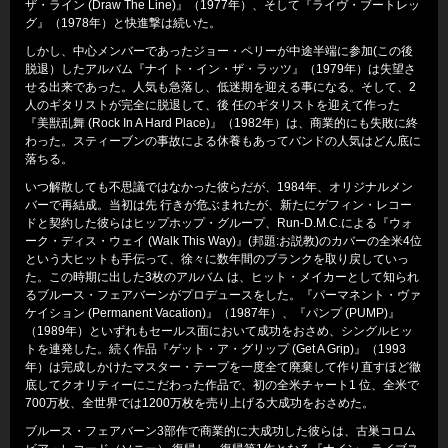
ザ・ライン (Draw The Line)』（1977年）、そして『ライヴ・ブートレッ
グ』（1978年）と快進撃は続いた。
しかし、中心メンバーであったジョー・ペリーが中途半端に参加(この後
脱退）したアルバム『ナイ ト・イン・ザ・ラッツ』（1979年）は失望さ
せる出来であった。人気も急落し、低迷期を迎える事になる。そして、2
人のギタリストが完全に脱退して、後 任のギタリストを迎えて作った
『美獣乱舞 (Rock In A Hard Place)』（1982年）は、商業的にも失敗に終
わった。スティーブンの事故による休養もあってバンドの人気はどん底に
落ちる。
いつ解散しても不思議ではなかった彼らだが、1984年、オリジナルメン
バーで再結成。当初は先 行きが危ぶまれたが、新たにゲフィン・レコー
ドと契約した彼らはヒップホップ・グループ、Run-D.M.C.による『ウォ
ーク・ディス・ウェイ (Walk This Way)』(邦題:お説教)のカバーの全米4位
という大ヒットも手伝って、徐々に数年間のブランクを取り戻していっ
た。この時期に出した3枚のアルバム は、ヒット・メイカーとして知られ
るブルース・フェアバーンがプロデュースをした。『パーマネント・ヴァ
ケイション (Permanent Vacation)』（1987年）、『パンプ (PUMP)』
（1989年）といずれもセールス面において成功をおさめ、シングルヒッ
トを連発した。続く作品『ゲット・ア・グリップ (Get A Grip)』（1993
年）は完成しかけたマスター・テープを一度全て廃棄して作り直すほど徹
底してクオリティーにこだわった作品で、初の全米チャート1 位、全米で
700万枚、全世界では1200万枚を売り上げる大成功をおさめた。
ブルース・フェアバーン3部作で商業的に大成功した彼らは、古巣コロム