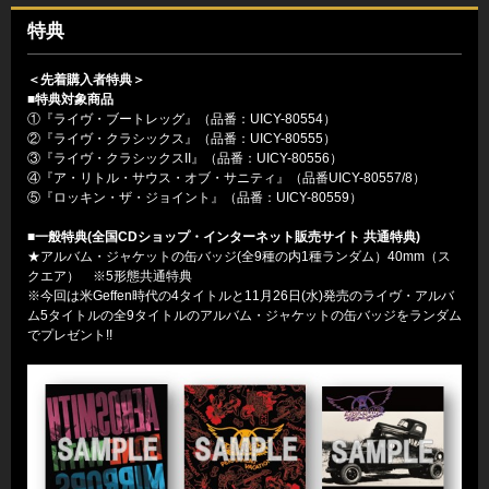
特典
＜先着購入者特典＞
■特典対象商品
①『ライヴ・ブートレッグ』（品番：UICY-80554）
②『ライヴ・クラシックス』（品番：UICY-80555）
③『ライヴ・クラシックスII』（品番：UICY-80556）
④『ア・リトル・サウス・オブ・サニティ』（品番UICY-80557/8）
⑤『ロッキン・ザ・ジョイント』（品番：UICY-80559）
■一般特典(全国CDショップ・インターネット販売サイト 共通特典)
★アルバム・ジャケットの缶バッジ(全9種の内1種ランダム）40mm（ス
クエア） ※5形態共通特典
※今回は米Geffen時代の4タイトルと11月26日(水)発売のライヴ・アルバ
ム5タイトルの全9タイトルのアルバム・ジャケットの缶バッジをランダム
でプレゼント!!