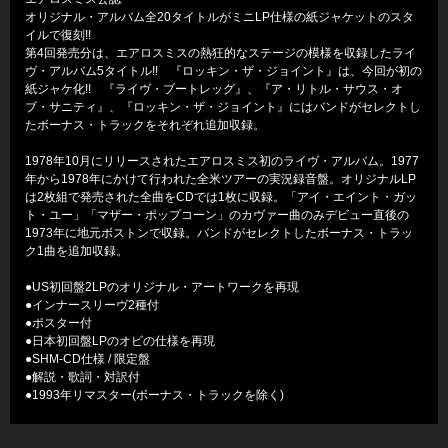
オリジナル・アルバム全20タイトルがミニLP仕様の紙ジャケットのスタ
イルで復刻!!
第4回発売分は、エアロスミスの熱狂的なステージの模様を収録したライ
ヴ・アルバム5タイトル!! 『ロッキン・ザ・ジョイント』は、今回が初の
紙ジャケ化!! 『ライヴ・ブートレッグ』、『ア・リトル・サウス・オ
ブ・サニティ』、『ロッキン・ザ・ジョイント』にはバンドがセレクトし
たボーナス・トラックをそれぞれ追加収録。
1978年10月にリリースされたエアロスミス初のライヴ・アルバム。1977
年から1978年にかけて行われた全米ツアーの実況録音盤。オリジナルLP
は2枚組で発売された全曲をCDでは1枚に収録。「アイ・エイント・ガッ
ト・ユー」「マザー・ポップコーン」のカヴァー曲のみデビュー直後の
1973年に地元ボストンで収録。バンドがセレクトしたボーナス・トラッ
ク1曲を追加収録。
●US初回盤2LPのオリジナル・アートワークを再現
●インナースリーヴ2種付
●ポスター付
●日本初回盤LPのオビの仕様を再現
●SHM-CD仕様 / 限定盤
●解説・歌詞・対訳付
●1993年リマスター(ボーナス・トラックを除く)