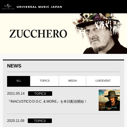
NEWS
ALL
TOPICS
MEDIA
LIVE/EVENT
2021.05.14
TOPICS
『INACUSTICO D.O.C. & MORE』を本日配信開始！
2020.11.09
TOPICS