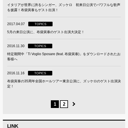
イタリアが世界に誇るシンガー、ズッケロ 初来日公演でパワフルな歌声
を披露！布袋寅泰もゲスト出演！
2017.04.07
TOPICS
5月の来日公演に、布袋寅泰のゲスト出演大決定！
2016.11.30
TOPICS
特定期間中「Ti Voglio Sposare (feat. 布袋寅泰)」をダウンロードされたお
客様へ
2016.11.16
TOPICS
布袋寅泰の35周年全国ホールツアー東京公演に、ズッケロのゲスト出演決
定！
1
2
LINK