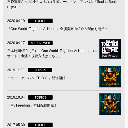
布袋寅泰さんの14年ぶりのコラボレーション・アルバム『Soul to Soul』
に参加！
2020.04.19
TOPICS
『One World: Together At Home』全演奏楽曲紹介＆配信も開始！
2020.04.17
MEDIA - WEB
日本時間4/19（日）「One World: Together At Home」コン
サートに出演！視聴方法はこちら。
2019.11.08
TOPICS
ニュー・アルバム『D.O.C.』配信開始！
2019.10.04
TOPICS
「My Freedom」本日配信開始！
2017.05.30
TOPICS