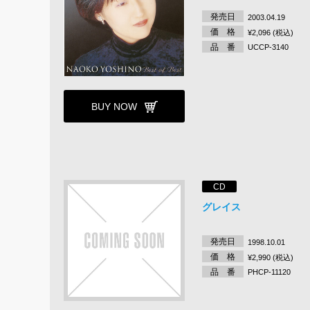
発売日
2003.04.19
価 格
¥2,096 (税込)
品 番
UCCP-3140
BUY NOW
CD
グレイス
発売日
1998.10.01
価 格
¥2,990 (税込)
品 番
PHCP-11120