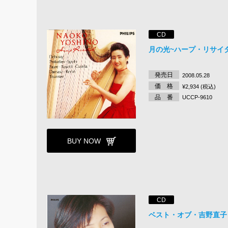
CD
月の光~ハープ・リサイタル
発売日
2008.05.28
価 格
¥2,934 (税込)
品 番
UCCP-9610
BUY NOW
CD
ベスト・オブ・吉野直子