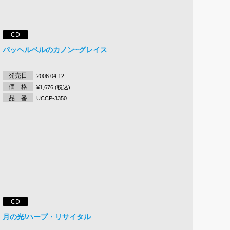
CD
パッヘルベルのカノン~グレイス
発売日
2006.04.12
価 格
¥1,676 (税込)
品 番
UCCP-3350
CD
月の光/ハープ・リサイタル