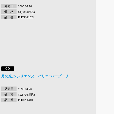
発売日
2000.04.26
価 格
¥1,885 (税込)
品 番
PHCP-21024
CD
月の光,シシリエンヌ・バリエ~ハープ・リ
発売日
1995.04.26
価 格
¥2,670 (税込)
品 番
PHCP-1440