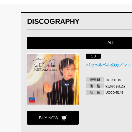
DISCOGRAPHY
ALL
CD
パッヘルベルのカノン～
発売日
2010.11.10
価 格
¥1,676 (税込)
品 番
UCCD-5145
BUY NOW