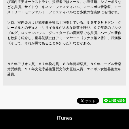
び国内主要オーケストラや、指揮者ではメータ、小澤征爾、シノーポリな
どと共演。サイトウ・キネン・フェスティバル、マールボロ音楽祭、モー
ストリー・モーツァルト・フェスティバルなど多数の音楽祭にも招かれ、
ソロ、室内楽および協奏曲を幅広く演奏している。９６年５月ギドン・ク
レーメルとのデュオ・リサイタルが大きな反響を呼び、９７年夏のザルツ
ブルグ、ロッケンハウス、グシュタードの音楽祭でも共演。ハープの新作
も数多く紹介し、世界初演にはアミ・マヤーニ《ソナタ第２番》、武満徹
《そして、それが風であることを知った》などがある。
８５年アリオン賞、８７年松村賞、８８年芸術祭賞、８９年モービル音楽
賞奨励賞、９１年文化庁芸術選奨文部大臣新人賞、エイボン女性芸術賞を
受賞。