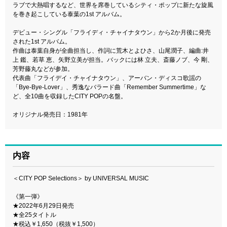
ラブで大熱唱するなど、世界を席巻しているシティ・ポップに新たな旋風
を巻き起こしている泰葉の1st アルバム。
デビュー・シングル「フライディ・チャイナタウン」から2か月後に発売
された1st アルバム。
作曲は泰葉自身が全曲担当し、作詞に荒木とよひさ、山尾潤子、編曲:井
上 鑑、若草 恵、矢野立美が担当。バックには林 立夫、斎藤ノブ、今 剛、
芳野藤丸などが参加。
代表曲「フライデイ・チャイナタウン」、アーバン・ディスコ歌謡の
「Bye-Bye-Lover」、秀逸なバラード曲「Remember Summertime」な
ど、全10曲を収録したCITY POPの名盤。
オリジナル発売日：1981年
内容
＜CITY POP Selections＞ by UNIVERSAL MUSIC
《第一弾》
★2022年6月29日発売
★全25タイトル
★税込￥1,650（税抜￥1,500）