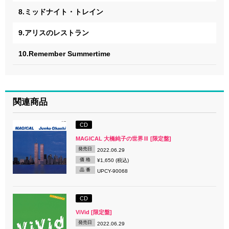
8.ミッドナイト・トレイン
9.アリスのレストラン
10.Remember Summertime
関連商品
CD
MAGICAL 大橋純子の世界Ⅲ [限定盤]
発売日
2022.06.29
価 格
¥1,650 (税込)
品 番
UPCY-90068
CD
ViVid [限定盤]
発売日
2022.06.29