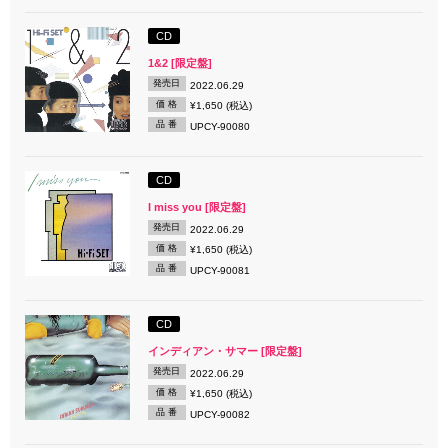
CD
1&2 [限定盤]
発売日
2022.06.29
価 格
¥1,650 (税込)
品 番
UPCY-90080
CD
I miss you [限定盤]
発売日
2022.06.29
価 格
¥1,650 (税込)
品 番
UPCY-90081
CD
インディアン・サマー [限定盤]
発売日
2022.06.29
価 格
¥1,650 (税込)
品 番
UPCY-90082