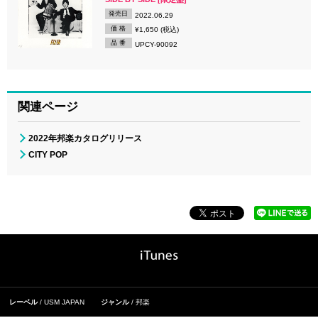
発売日
2022.06.29
価 格
¥1,650 (税込)
品 番
UPCY-90092
関連ページ
2022年邦楽カタログリリース
CITY POP
レーベル
USM JAPAN
ジャンル
邦楽