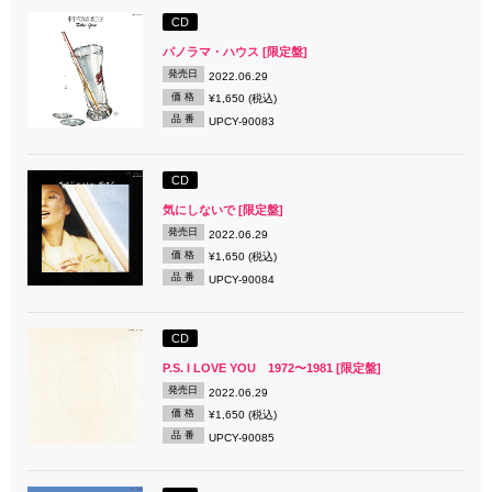
CD
パノラマ・ハウス [限定盤]
発売日
2022.06.29
価 格
¥1,650 (税込)
品 番
UPCY-90083
CD
気にしないで [限定盤]
発売日
2022.06.29
価 格
¥1,650 (税込)
品 番
UPCY-90084
CD
P.S. I LOVE YOU 1972〜1981 [限定盤]
発売日
2022.06.29
価 格
¥1,650 (税込)
品 番
UPCY-90085