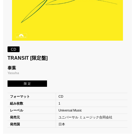
CD
TRANSIT [限定盤]
泰葉
Yasuha
限 定
フォーマット
CD
組み枚数
1
レーベル
Universal Music
発売元
ユニバーサル ミュージック合同会社
発売国
日本