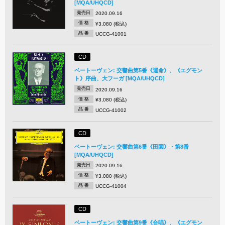
[MQA/UHQCD]
発売日
2020.09.16
価 格
¥3,080 (税込)
品 番
UCCG-41001
CD
ベートーヴェン: 交響曲第5番《運命》、《エグモン
ト》序曲、大フーガ [MQA/UHQCD]
発売日
2020.09.16
価 格
¥3,080 (税込)
品 番
UCCG-41002
CD
ベートーヴェン: 交響曲第6番《田園》・第8番
[MQA/UHQCD]
発売日
2020.09.16
価 格
¥3,080 (税込)
品 番
UCCG-41004
CD
ベートーヴェン: 交響曲第9番《合唱》、《エグモン