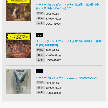
ベートーヴェン: ピアノ・ソナタ第25番・第26番《告
別》・第27番 [MQA/UHQCD]
発売日
2020.09.16
価 格
¥3,080 (税込)
品 番
UCCG-41026
CD
ベートーヴェン: ピアノ・ソナタ第12番《葬送》・第16
番 [MQA/UHQCD]
発売日
2020.09.16
価 格
¥3,080 (税込)
品 番
UCCG-41027
CD
ベートーヴェン: ミサ・ソレムニス [MQA/UHQCD]
発売日
2020.09.16
価 格
¥3,080 (税込)
品 番
UCCG-41028