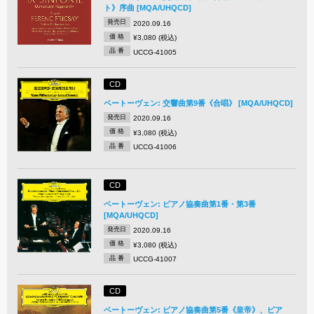
ト》序曲 [MQA/UHQCD]
発売日
2020.09.16
価 格
¥3,080 (税込)
品 番
UCCG-41005
CD
ベートーヴェン: 交響曲第9番《合唱》 [MQA/UHQCD]
発売日
2020.09.16
価 格
¥3,080 (税込)
品 番
UCCG-41006
CD
ベートーヴェン: ピアノ協奏曲第1番・第3番
[MQA/UHQCD]
発売日
2020.09.16
価 格
¥3,080 (税込)
品 番
UCCG-41007
CD
ベートーヴェン: ピアノ協奏曲第5番《皇帝》、ピア