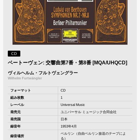
CD
ベートーヴェン: 交響曲第7番・第8番 [MQA/UHQCD]
ヴィルヘルム・フルトヴェングラー
Wilhelm Furtwängler
フォーマット
CD
組み枚数
1
レーベル
Universal Music
発売元
ユニバーサル ミュージック合同会社
発売国
日本
録音年
1953年4月
ベルリン（自由ベルリン放送のテープによ
録音場所
る）