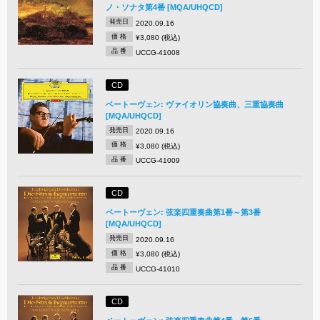
ノ・ソナタ第4番 [MQA/UHQCD]
発売日
2020.09.16
価 格
¥3,080 (税込)
品 番
UCCG-41008
CD
ベートーヴェン: ヴァイオリン協奏曲、三重協奏曲
[MQA/UHQCD]
発売日
2020.09.16
価 格
¥3,080 (税込)
品 番
UCCG-41009
CD
ベートーヴェン: 弦楽四重奏曲第1番～第3番
[MQA/UHQCD]
発売日
2020.09.16
価 格
¥3,080 (税込)
品 番
UCCG-41010
CD