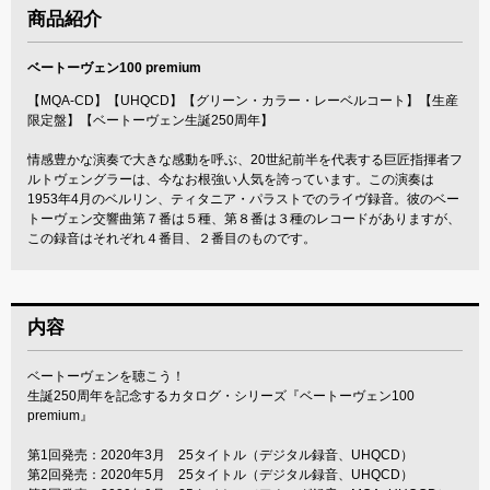
商品紹介
ベートーヴェン100 premium
【MQA-CD】【UHQCD】【グリーン・カラー・レーベルコート】【生産
限定盤】【ベートーヴェン生誕250周年】
情感豊かな演奏で大きな感動を呼ぶ、20世紀前半を代表する巨匠指揮者フ
ルトヴェングラーは、今なお根強い人気を誇っています。この演奏は
1953年4月のベルリン、ティタニア・パラストでのライヴ録音。彼のベー
トーヴェン交響曲第７番は５種、第８番は３種のレコードがありますが、
この録音はそれぞれ４番目、２番目のものです。
内容
ベートーヴェンを聴こう！
生誕250周年を記念するカタログ・シリーズ『ベートーヴェン100
premium』
第1回発売：2020年3月 25タイトル（デジタル録音、UHQCD）
第2回発売：2020年5月 25タイトル（デジタル録音、UHQCD）