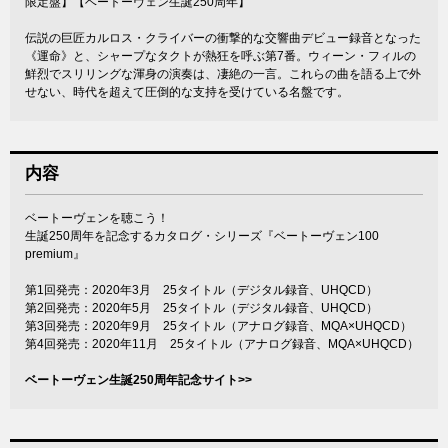
限定盤】【ベートーヴェン生誕250周年】
伝説の巨匠カルロス・クライバーの衝撃的な交響曲デビュー録音となった
《運命》と、シャープなタクトが熱狂を呼ぶ第7番。ウィーン・フィルの
鮮烈でスリリングな渾身の演奏は、凄絶の一言。これらの曲を語る上で外
せない、時代を超えて圧倒的な支持を受けている名盤です。
内容
ベートーヴェンを聴こう！
生誕250周年を記念するカタログ・シリーズ『ベートーヴェン100
premium』
第1回発売：2020年3月 25タイトル（デジタル録音、UHQCD）
第2回発売：2020年5月 25タイトル（デジタル録音、UHQCD）
第3回発売：2020年9月 25タイトル（アナログ録音、MQA×UHQCD）
第4回発売：2020年11月 25タイトル（アナログ録音、MQA×UHQCD）
ベートーヴェン生誕250周年記念サイト>>