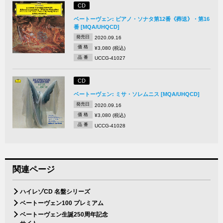
CD
ベートーヴェン: ピアノ・ソナタ第12番《葬送》・第16
番 [MQA/UHQCD]
発売日
2020.09.16
価 格
¥3,080 (税込)
品 番
UCCG-41027
CD
ベートーヴェン: ミサ・ソレムニス [MQA/UHQCD]
発売日
2020.09.16
価 格
¥3,080 (税込)
品 番
UCCG-41028
関連ページ
ハイレゾCD 名盤シリーズ
ベートーヴェン100 プレミアム
ベートーヴェン生誕250周年記念