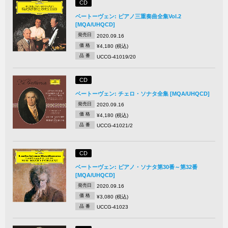
CD
ベートーヴェン: ピアノ三重奏曲全集Vol.2
[MQA/UHQCD]
発売日
2020.09.16
価 格
¥4,180 (税込)
品 番
UCCG-41019/20
CD
ベートーヴェン: チェロ・ソナタ全集 [MQA/UHQCD]
発売日
2020.09.16
価 格
¥4,180 (税込)
品 番
UCCG-41021/2
CD
ベートーヴェン: ピアノ・ソナタ第30番～第32番
[MQA/UHQCD]
発売日
2020.09.16
価 格
¥3,080 (税込)
品 番
UCCG-41023