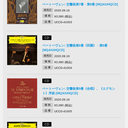
ベートーヴェン: 交響曲第7番・第8番 [MQA/UHQCD]
発売日
2020.09.16
価 格
¥3,080 (税込)
品 番
UCCG-41003
CD
ベートーヴェン: 交響曲第6番《田園》・第8番
[MQA/UHQCD]
発売日
2020.09.16
価 格
¥3,080 (税込)
品 番
UCCG-41004
CD
ベートーヴェン: 交響曲第9番《合唱》、《エグモン
ト》序曲 [MQA/UHQCD]
発売日
2020.09.16
価 格
¥3,080 (税込)
品 番
UCCG-41005
CD