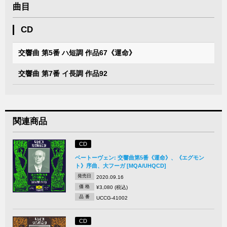
曲目
CD
交響曲 第5番 ハ短調 作品67《運命》
交響曲 第7番 イ長調 作品92
関連商品
CD
ベートーヴェン: 交響曲第5番《運命》、《エグモン
ト》序曲、大フーガ [MQA/UHQCD]
発売日
2020.09.16
価 格
¥3,080 (税込)
品 番
UCCG-41002
CD