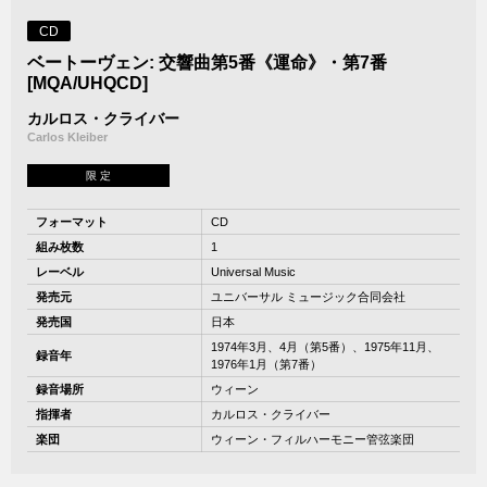
CD
ベートーヴェン: 交響曲第5番《運命》・第7番
[MQA/UHQCD]
カルロス・クライバー
Carlos Kleiber
限 定
フォーマット
CD
組み枚数
1
レーベル
Universal Music
発売元
ユニバーサル ミュージック合同会社
発売国
日本
1974年3月、4月（第5番）、1975年11月、
録音年
1976年1月（第7番）
録音場所
ウィーン
指揮者
カルロス・クライバー
楽団
ウィーン・フィルハーモニー管弦楽団