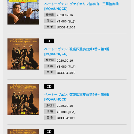
ベートーヴェン: ヴァイオリン協奏曲、三重協奏曲
[MQA/UHQCD]
発売日
2020.09.16
価 格
¥3,080 (税込)
品 番
UCCG-41009
CD
ベートーヴェン: 弦楽四重奏曲第1番～第3番
[MQA/UHQCD]
発売日
2020.09.16
価 格
¥3,080 (税込)
品 番
UCCG-41010
CD
ベートーヴェン: 弦楽四重奏曲第4番～第6番
[MQA/UHQCD]
発売日
2020.09.16
価 格
¥3,080 (税込)
品 番
UCCG-41011
CD