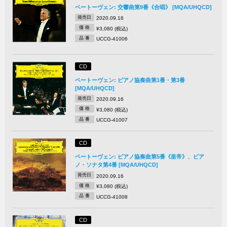
ベートーヴェン: 交響曲第9番《合唱》 [MQA/UHQCD]
発売日
2020.09.16
価 格
¥3,080 (税込)
品 番
UCCG-41006
CD
ベートーヴェン: ピアノ協奏曲第1番・第3番
[MQA/UHQCD]
発売日
2020.09.16
価 格
¥3,080 (税込)
品 番
UCCG-41007
CD
ベートーヴェン: ピアノ協奏曲第5番《皇帝》、ピア
ノ・ソナタ第4番 [MQA/UHQCD]
発売日
2020.09.16
価 格
¥3,080 (税込)
品 番
UCCG-41008
CD