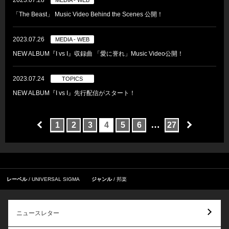
「The Beast」 Music Video Behind the Scenes 公開！
2023.07.26
MEDIA - WEB
NEW ALBUM『I vs I』収録曲 「愛に誉れ」Music Video公開！
2023.07.24
TOPICS
NEW ALBUM『I vs I』先行配信がスタート！
…
1
2
3
4
5
6
27
レーベル
UNIVERSAL SIGMA
ジャンル
邦楽
ニュースレター