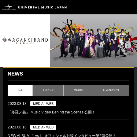
NEWS
ALL
TOPICS
MEDIA
LIVE/EVENT
2023.08.18
MEDIA - WEB
「修羅ノ義」 Music Video Behind the Scenes 公開！
2023.08.16
MEDIA - WEB
NEW ALBUM『I vs I』オフィシャル対談インタビュー第2弾公開！