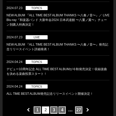
2024.07.23
TOPICS
NEW ALBUM 『ALL TIME BEST ALBUM THANKS 〜八奏ノ音〜』／ LIVE
Blu-ray『和楽器バンド 大新年会2024 日本武道館 〜八重ノ翼〜』チェー
ン別購入特典決定！
2024.07.23
LIVE
NEW ALBUM 『ALL TIME BEST ALBUM THANKS 〜八奏ノ音〜』発売記
念リリースイベント詳細発表！
2024.04.24
TOPICS
デビュー10周年記念 ALL TIME BEST ALBUMが今秋発売決定！収録楽曲
を決める楽曲投票スタート！
2024.04.24
TOPICS
ALL TIME BEST ALBUM発売記念リリースイベント開催決定！
…
1
2
3
4
27