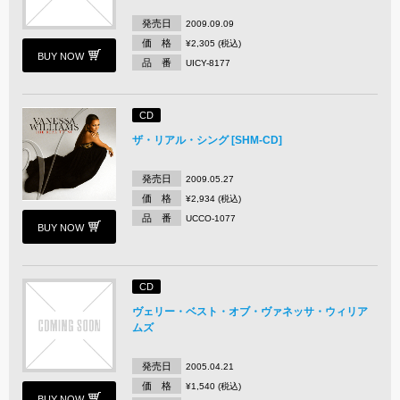
発売日
2009.09.09
価 格
¥2,305 (税込)
BUY NOW
品 番
UICY-8177
CD
ザ・リアル・シング [SHM-CD]
発売日
2009.05.27
価 格
¥2,934 (税込)
品 番
UCCO-1077
BUY NOW
CD
ヴェリー・ベスト・オブ・ヴァネッサ・ウィリア
ムズ
発売日
2005.04.21
価 格
¥1,540 (税込)
BUY NOW