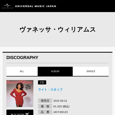
ヴァネッサ・ウィリアムス
DISCOGRAPHY
ALL
ALBUM
SINGLE
CD
ライト・スタッフ
発売日
2022.09.21
価 格
¥1,320 (税込)
品 番
UICY-80123
BUY NOW