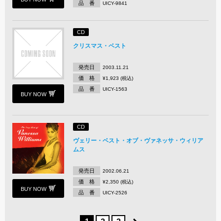
品 番
UICY-9841
CD
クリスマス・ベスト
発売日
2003.11.21
価 格
¥1,923 (税込)
品 番
UICY-1563
BUY NOW
CD
ヴェリー・ベスト・オブ・ヴァネッサ・ウィリア
ムス
発売日
2002.06.21
価 格
¥2,350 (税込)
BUY NOW
品 番
UICY-2526