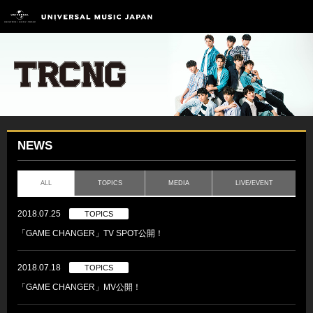
NEWS
ALL
TOPICS
MEDIA
LIVE/EVENT
2018.07.25
TOPICS
「GAME CHANGER」TV SPOT公開！
2018.07.18
TOPICS
「GAME CHANGER」MV公開！