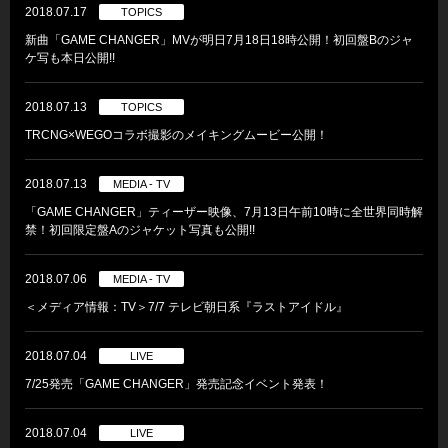
2018.07.17
TOPICS
新曲「GAME CHANGER」MVが明日7月18日18時公開！初回盤Bのジャ
ケ写も本日公開!!
2018.07.13
TOPICS
TRCNG×WEGOコラボ撮影のメイキングムービー公開！
2018.07.13
MEDIA - TV
「GAME CHANGER」ティーザー映像、7月13日午前10時に全世界同時解
禁！初回限定盤Aのジャケット写真も公開!!
2018.07.06
MEDIA - TV
＜メディア情報：TV＞7/7 テレビ朝日系『ラストアイドル』
2018.07.04
LIVE
7/25発売「GAME CHANGER」発売記念イベント発表！
2018.07.04
LIVE