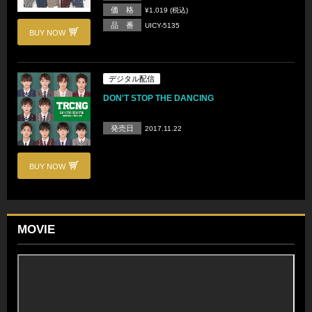
価 格
¥1,019 (税込)
品 番
UICY-5135
BUY NOW
デジタル配信
DON'T STOP THE DANCING
発売日
2017.11.22
BUY NOW
MOVIE