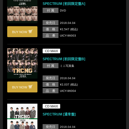
SPECTRUM [初回限定盤A]
付 属
DVD
発売日
2018.04.04
価 格
¥2,547 (税込)
BUY NOW
品 番
UICY-96003
CD MAXI
SPECTRUM [初回限定盤B]
付 属
ミニ写真集
発売日
2018.04.04
価 格
¥2,037 (税込)
BUY NOW
品 番
UICY-96004
CD MAXI
SPECTRUM [通常盤]
発売日
2018.04.04