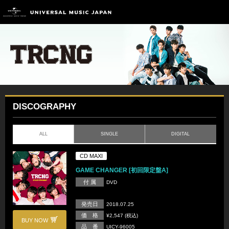
DISCOGRAPHY
ALL
SINGLE
DIGITAL
CD MAXI
GAME CHANGER [初回限定盤A]
付 属
DVD
発売日
2018.07.25
価 格
¥2,547 (税込)
BUY NOW
品 番
UICY-96005