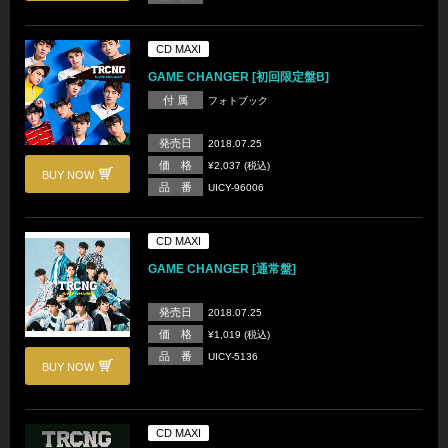
CD MAXI
GAME CHANGER [初回限定盤B]
付 属
フォトブック
発売日
2018.07.25
価 格
¥2,037 (税込)
BUY NOW
品 番
UICY-96006
CD MAXI
GAME CHANGER [通常盤]
発売日
2018.07.25
価 格
¥1,019 (税込)
品 番
UICY-5136
BUY NOW
CD MAXI