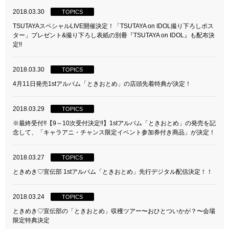
2018.03.30
TOPICS
TSUTAYAスペシャルLIVE開催決定！「TSUTAYA on IDOL撮り下ろしポス
ター」プレゼント&撮り下ろし表紙の別冊『TSUTAYA on IDOL』も配布決
定!!
2018.03.30
TOPICS
4月11日発売1stアルバム「ときおとめ」の店頭先着特典が決定！
2018.03.29
TOPICS
※最終受付!!【9～10次受付決定!!】1stアルバム「ときおとめ」の発売を記
念して、「キャラアニ・チャンス限定イベント参加券付き商品」が決定！
2018.03.27
TOPICS
ときめき♡宣伝部 1stアルバム「ときおとめ」先行デジタル配信決定！！
2018.03.24
TOPICS
ときめき♡宣伝部の「ときおとめ」収穫ツアー〜おひとついかが？〜会場
限定特典決定