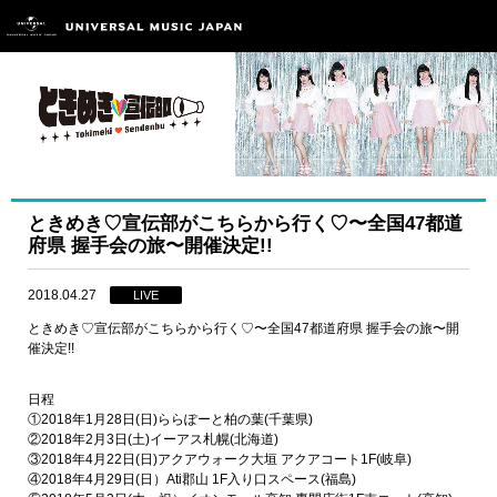
ときめき♡宣伝部がこちらから行く♡〜全国47都道
府県 握手会の旅〜開催決定!!
2018.04.27
LIVE
ときめき♡宣伝部がこちらから行く♡〜全国47都道府県 握手会の旅〜開
催決定!!
日程
①2018年1月28日(日)ららぽーと柏の葉
(千葉県)
②2018年2月3日(土)イーアス札幌(北海道)
③2018年4月22日(日)アクアウォーク大垣 アクアコート1F(岐阜)
④2018年4月29日(日）Ati郡山 1F入り口スペース(福島)