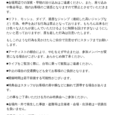
■会場周辺での深夜・早朝の泊り込みはご遠慮ください。また、座り込み
や集会等は、他のお客様のご迷惑となりますので禁止とさせていただきま
す。
■リフト、モッシュ、ダイブ、過度なジャンプ（連続した高いジャンプな
ど）行為、奇声をあげる行為は禁止となっております。もちろん出来るだ
け色々な人たちが楽しんでいただけるように制限を設けすぎないようにし
たいと思っておりますが、度を超した行為は注意いたします。
もしこのような行為を見かけたらご自分で注意せずにスタッフまでお願い
します。
■アーティストの都合により、やむをえず中止または、参加メンバーが変
更になる場合がございます。あらかじめ御了承ください。
■ライブをご覧頂く際に、台等に乗って観覧はご遠慮ください。
■中止の場合の交通費なども全てお客様のご負担となります。
■開催時間は若干前後する可能性がございます。
■特典会はスタッフがお客様の肩や腕などに触れて誘導する場合がありま
す。
この事をご了承いただける方のみ特典会へご参加ください。
■会場内・外で発生した事故・盗難等は主催者・会場・出演者は一切責任
を負いません。