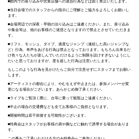
■館内での座り込みや営業店舗への迷惑行為などは固く禁止いたします。
■当日会場でのスタッフからの指示にご理解とご協力をよろしくお願いし
ます。
■会場周辺での深夜・早朝の泊り込みはご遠慮ください。また、座り込み
や集会等は、他のお客様のご迷惑となりますので禁止とさせていただきま
す。
■リフト、モッシュ、ダイブ、過度なジャンプ（連続した高いジャンプな
ど）行為、奇声をあげる行為は禁止となっております。もちろん出来るだ
け色々な人たちが楽しんでいただけるように制限を設けすぎないようにし
たいと思っておりますが、度を超した行為は注意いたします。
もしこのような行為を見かけたらご自分で注意せずにスタッフまでお願い
します。
■アーティストの都合により、やむをえず中止または、参加メンバーが変
更になる場合がございます。あらかじめ御了承ください。
■ライブをご覧頂く際に、台等に乗って観覧はご遠慮ください。
■中止の場合の交通費なども全てお客様のご負担となります。
■開催時間は若干前後する可能性がございます。
■特典会はスタッフがお客様の肩や腕などに触れて誘導する場合がありま
す。
この事をご了承いただける方のみ特典会へご参加ください。