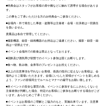
■特典会はスタッフがお客様の肩や腕などに触れて誘導する場合がありま
す。
この事をご了承いただける方のみ特典会へご参加ください。
■会場内・外で発生した事故・盗難等は主催者・会場・出演者は一切責任
を負いません。
貴重品は各自で管理してください。
■撮影機器、録音・録画機器のお持込はご遠慮ください。撮影・録音・録
画は一切禁止です。
■イベント会場内での飲食は禁止となっております。
■泥酔及び酒気帯び状態でのイベント参加は固くお断りします。
■食べ物、飲み物、金券等のプレゼントはお控えください。
■以上の注意事項を守れないお客様、係員の指示に従えないお客様は、会
場内よりご退場いただきます。会場にいらした皆様がイベントを楽しめる
よう、ファンの皆様同士でルールとマナーの厳守をお願い致します。
■本イベントの安全な運営の為、イベントに参加するにふさわしくないと
主催者側が判断した場合、特定のお客様にご参加をお断りする場合がござ
います。あらかじめご了承ください。
■イベントはお客様のご理解とご協力のもと、実施出来ています。注意事