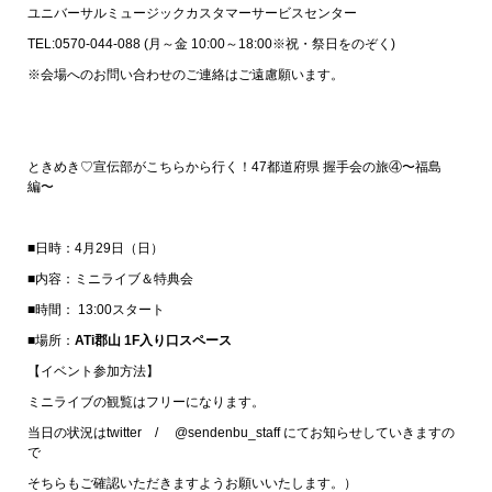
ユニバーサルミュージックカスタマーサービスセンター
TEL:0570-044-088 (月～金 10:00～18:00※祝・祭日をのぞく)
※会場へのお問い合わせのご連絡はご遠慮願います。
ときめき♡宣伝部がこちらから行く！47都道府県 握手会の旅④〜福島
編〜
■日時：4月29日（日）
■内容：ミニライブ＆特典会
■時間： 13:00スタート
■場所：
ATi
郡山 1F入り口スペース
【イベント参加方法】
ミニライブの観覧はフリーになります。
当日の状況はtwitter / @sendenbu_staff にてお知らせしていきますの
で
そちらもご確認いただきますようお願いいたします。）