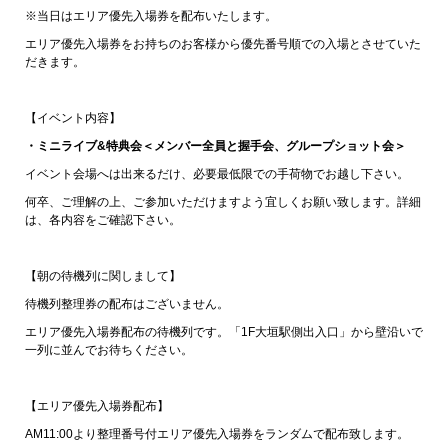
※当日はエリア優先入場券を配布いたします。
エリア優先入場券をお持ちのお客様から優先番号順での入場とさせていた
だきます。
【イベント内容】
・ミニライブ&特典会＜メンバー全員と握手会、グループショット会＞
イベント会場へは出来るだけ、必要最低限での手荷物でお越し下さい。
何卒、ご理解の上、ご参加いただけますよう宜しくお願い致します。詳細
は、各内容をご確認下さい。
【朝の待機列に関しまして】
待機列整理券の配布はございません。
エリア優先入場券配布の待機列です。「1F大垣駅側出入口」から壁沿いで
一列に並んでお待ちください。
【エリア優先入場券配布】
AM11:00より整理番号付エリア優先入場券をランダムで配布致します。