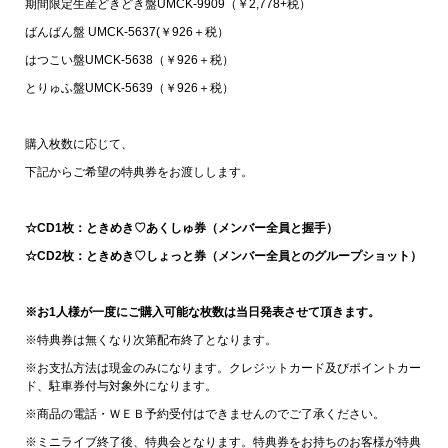
期間限定生産どきどき盤UMCK-9909（￥2,778+税）
ばんばん盤 UMCK-5637(￥926＋税）
はつこい盤UMCK-5638（￥926＋税）
とりゅふ盤UMCK-5639（￥926＋税）
購入枚数に応じて、
下記からご希望の特典券をお渡しします。
☆CD1枚：ときめき♡あくしゅ券（メンバー全員と握手）
☆CD2枚：ときめき♡しょっと券（メンバー全員とのグループショット）
※お1人様が一度にご購入可能な枚数は当日発表させて頂きます。
※特典券は無くなり次第配布終了となります。
※お支払方法は現金のみになります。クレジットカード及びポイントカー
ド、駐車券付与対象外になります。
※商品の電話・ＷＥＢ予約受付はできませんのでご了承ください。
※ミニライブ終了後、特典会となります。特典券をお持ちのお客様が特典