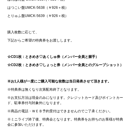
はつこい盤UMCK-5638（￥926＋税）
とりゅふ盤UMCK-5639（￥926＋税）
購入枚数に応じて、
下記からご希望の特典券をお渡しします。
☆CD1枚：ときめき♡あくしゅ券（メンバー全員と握手）
☆CD2枚：ときめき♡しょっと券（メンバー全員とのグループショット）
※お1人様が一度にご購入可能な枚数は当日発表させて頂きます。
※特典券は無くなり次第配布終了となります。
※お支払方法は現金のみになります。クレジットカード及びポイントカー
ド、駐車券付与対象外になります。
※商品の電話・ＷＥＢ予約受付はできませんのでご了承ください。
※ミニライブ終了後、特典会となります。特典券をお持ちのお客様が特典
会に参加いただけます。