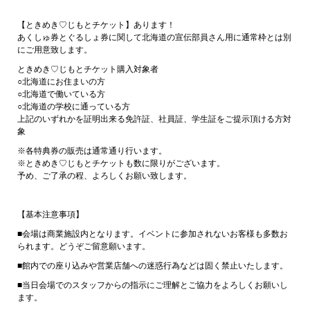
【ときめき♡じもとチケット】あります！
あくしゅ券とぐるしょ券に関して北海道の宣伝部員さん用に通常枠とは別
にご用意致します。
ときめき♡じもとチケット購入対象者
○北海道にお住まいの方
○北海道で働いている方
○北海道の学校に通っている方
上記のいずれかを証明出来る免許証、社員証、学生証をご提示頂ける方対
象
※各特典券の販売は通常通り行います。
※ときめき♡じもとチケットも数に限りがございます。
予め、ご了承の程、よろしくお願い致します。
【基本注意事項】
■会場は商業施設内となります。イベントに参加されないお客様も多数お
られます。どうぞご留意願います。
■館内での座り込みや営業店舗への迷惑行為などは固く禁止いたします。
■当日会場でのスタッフからの指示にご理解とご協力をよろしくお願いし
ます。