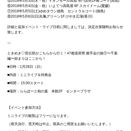
⑤2018年5月3日(木・祝）イオンモール高知 専門店街1F南コート(高知)
⑥2018年
5月4日(金・祝）
いよてつ高島屋 8F スカイドーム(愛媛)
⑦2018年
5月5日(土)ゆめタウン徳島 セントラルコート(徳島)
⑧2018年5月6日(日)丸亀グリーン1F けやき広場(香川)
詳細と追加イベント・ライブ日程に関しましては、決定次第随時お知らせ
致します。
↓↓
ときめき♡宣伝部がこちらから行く！47都道府県 握手会の旅①〜千葉
編〜始まりはここから！
■日時：1月28日（日）
■内容：ミニライブ＆特典会
■時間： 15:00スタート
■場所：ららぽーと柏の葉 本館2F センタープラザ
【イベント参加方法】
ミニライブの観覧はフリーになります。
（雨天決行、荒天時は中止。雨具のご用意をお願いいたします。）