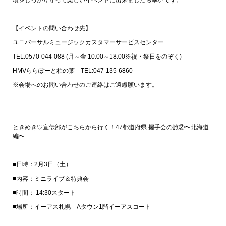
項をしっかり守って楽しいイベントに出来ましたら幸いです。
【イベントの問い合わせ先】
ユニバーサルミュージックカスタマーサービスセンター
TEL:0570-044-088 (月～金 10:00～18:00※祝・祭日をのぞく)
HMVららぽーと柏の葉 TEL:047-135-6860
※会場へのお問い合わせのご連絡はご遠慮願います。
ときめき♡宣伝部がこちらから行く！47都道府県 握手会の旅②〜北海道
編〜
■日時：2月3日（土）
■内容：ミニライブ＆特典会
■時間： 14:30スタート
■場所：イーアス札幌 Aタウン1階イーアスコート