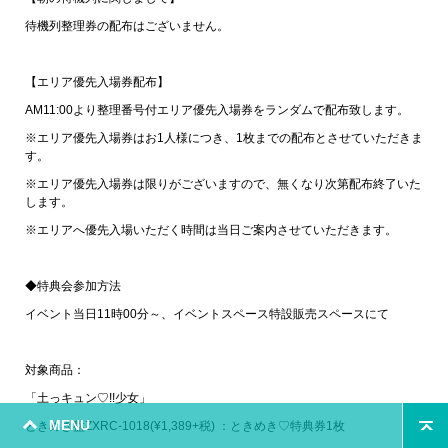
待機列整理券の配布はございません。
【エリア優先入場券配布】
AM11:00より整理番号付エリア優先入場券をランダムで配布致します。
※エリア優先入場券はお1人様につき、1枚までの配布とさせていただきま
す。
※エリア優先入場券は限りがございますので、無くなり次第配布終了いた
します。
※エリアへ優先入場いただく時間は当日ご案内させていただきます。
◆特典会参加方法
イベント当日11時00分～、イベントスペース特設販売スペースにて
対象商品：
「土っキュン♡!!少女」
MENU
ときめき盤ZXRC-1018(¥1,389+税) ：ときめき♡特典券1枚