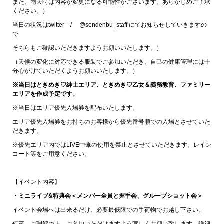
また、雨天時は内容が変更になる可能性がございます。あらかじめご了承
ください。）
当日の状況はtwitter / @sendenbu_staff にてお知らせしていきますの
で
そちらもご確認いただきますようお願いいたします。）
（天候の変化に対応できる服装でご参加いただき、自己の健康管理には十
分心がけていただくようお願いいたします。）
※当日はときめき♡紳士エリア、ときめき♡乙女＆義務教育、ファミリー
エリアを作成予定です。
※当日はエリア優先入場券を配布いたします。
エリア優先入場券をお持ちのお客様から優先番号順での入場とさせていた
だきます。
※優先エリア内ではLIVE中傘の使用を禁止とさせていただきます。レイン
コート等をご用意ください。
【イベント内容】
・ミニライブ&特典会＜メンバー全員と握手会、グループショット会＞
イベント会場へは出来るだけ、必要最低限での手荷物でお越し下さい。