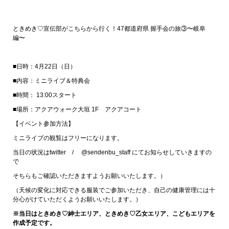
ときめき♡宣伝部がこちらから行く！47都道府県 握手会の旅③〜岐阜
編〜
■日時：4月22日（日）
■内容：ミニライブ＆特典会
■時間： 13:00スタート
■場所：アクアウォーク大垣 1F アクアコート
【イベント参加方法】
ミニライブの観覧はフリーになります。
当日の状況はtwitter / @sendenbu_staff にてお知らせしていきますの
で
そちらもご確認いただきますようお願いいたします。）
（天候の変化に対応できる服装でご参加いただき、自己の健康管理には十
分心がけていただくようお願いいたします。）
※当日はときめき♡紳士エリア、ときめき♡乙女エリア、こどもエリアを
作成予定です。