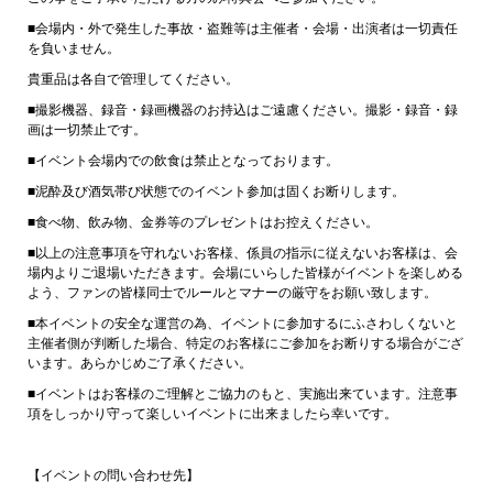
■会場内・外で発生した事故・盗難等は主催者・会場・出演者は一切責任
を負いません。
貴重品は各自で管理してください。
■撮影機器、録音・録画機器のお持込はご遠慮ください。撮影・録音・録
画は一切禁止です。
■イベント会場内での飲食は禁止となっております。
■泥酔及び酒気帯び状態でのイベント参加は固くお断りします。
■食べ物、飲み物、金券等のプレゼントはお控えください。
■以上の注意事項を守れないお客様、係員の指示に従えないお客様は、会
場内よりご退場いただきます。会場にいらした皆様がイベントを楽しめる
よう、ファンの皆様同士でルールとマナーの厳守をお願い致します。
■本イベントの安全な運営の為、イベントに参加するにふさわしくないと
主催者側が判断した場合、特定のお客様にご参加をお断りする場合がござ
います。あらかじめご了承ください。
■イベントはお客様のご理解とご協力のもと、実施出来ています。注意事
項をしっかり守って楽しいイベントに出来ましたら幸いです。
【イベントの問い合わせ先】