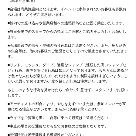
【基本注意事項】
■会場は商業施設内となります。イベントに参加されないお客様も多数お
られます。どうぞご留意願います。
■館内での座り込みや営業店舗への迷惑行為などは固く禁止いたします。
■当日会場でのスタッフからの指示にご理解とご協力をよろしくお願いし
ます。
■会場周辺での深夜・早朝の泊り込みはご遠慮ください。また、座り込み
や集会等は、他のお客様のご迷惑となりますので禁止とさせていただきま
す。
■リフト、モッシュ、ダイブ、過度なジャンプ（連続した高いジャンプな
ど）行為、奇声をあげる行為は禁止となっております。もちろん出来るだ
け色々な人たちが楽しんでいただけるように制限を設けすぎないようにし
たいと思っておりますが、度を超した行為は注意いたします。
もしこのような行為を見かけたらご自分で注意せずにスタッフまでお願い
します。
■アーティストの都合により、やむをえず中止または、参加メンバーが変
更になる場合がございます。あらかじめ御了承ください。
■ライブをご覧頂く際に、台等に乗って観覧はご遠慮ください。
■中止の場合の交通費なども全てお客様のご負担となります。
■開催時間は若干前後する可能性がございます。