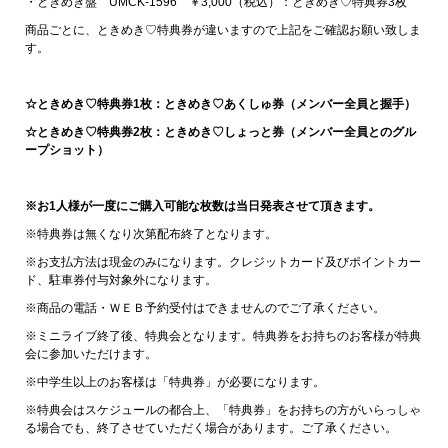
・ときめき盤 UMCK-1596 ￥3,000（税込）：ときめき♡特典券3枚
商品ごとに、ときめき♡特典券が違いますので上記をご確認お願い致しま
す。
☆ときめき♡特典券1枚：ときめき♡あくしゅ券（メンバー全員と握手）
☆ときめき♡特典券2枚：ときめき♡しょっと券（メンバー全員とのグル
ープショット）
※お1人様が一度にご購入可能な枚数は当日発表させて頂きます。
※特典券は無くなり次第配布終了となります。
※お支払方法は現金のみになります。クレジットカード及びポイントカー
ド、駐車券付与対象外になります。
※商品の電話・ＷＥＢ予約受付はできませんのでご了承ください。
※ミニライブ終了後、特典会となります。特典券をお持ちのお客様が特典
会に参加いただけます。
※中学生以上のお客様は「特典券」が必要になります。
※特典会はスケジュールの都合上、「特典券」をお持ちの方がいらっしゃ
る場合でも、終了させていただく場合があります。ご了承ください。