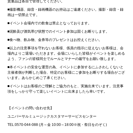
貴重品は各自で管理してください。
■撮影機器、録音・録画機器のお持込はご遠慮ください。撮影・録音・録
画は一切禁止です。
■イベント会場内での飲食は禁止となっております。
■泥酔及び酒気帯び状態でのイベント参加は固くお断りします。
■食べ物、飲み物、金券等のプレゼントはお控えください。
■以上の注意事項を守れないお客様、係員の指示に従えないお客様は、会
場内よりご退場いただきます。会場にいらした皆様がイベントを楽しめる
よう、ファンの皆様同士でルールとマナーの厳守をお願い致します。
■本イベントの安全な運営の為、イベントに参加するにふさわしくないと
主催者側が判断した場合、特定のお客様にご参加をお断りする場合がござ
います。あらかじめご了承ください。
■イベントはお客様のご理解とご協力のもと、実施出来ています。注意事
項をしっかり守って楽しいイベントに出来ましたら幸いです。
【イベントの問い合わせ先】
ユニバーサルミュージックカスタマーサービスセンター
TEL:0570-044-088 (月～金 10:00～18:00※祝・祭日をのぞく)