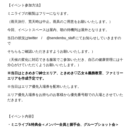
【イベント参加方法】
ミニライブの観覧はフリーになります。
（雨天決行、荒天時は中止。雨具のご用意をお願いいたします。）
今回、イベントスペースは屋内、朝の待機列は屋外となります。
当日の状況はtwitter / @sendenbu_staff にてお知らせしていきますの
で
そちらもご確認いただきますようお願いいたします。）
（天候の変化に対応できる服装でご参加いただき、自己の健康管理には十
分心がけていただくようお願いいたします。）
※当日はときめき♡紳士エリア、ときめき♡乙女＆義務教育、ファミリー
エリアを作成予定です。
※当日はエリア優先入場券を配布いたします。
エリア優先入場券をお持ちのお客様から優先番号順での入場とさせていた
だきます。
【イベント内容】
・ミニライブ&特典会＜メンバー全員と握手会、グループショット会＞