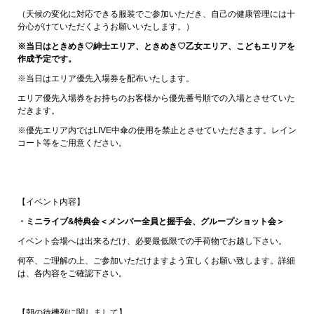
（天候の変化に対応できる服装でご参加いただき、自己の健康管理には十
分心がけていただくようお願いいたします。）
※当日はときめき♡紳士エリア、ときめき♡乙女エリア、こどもエリアを
作成予定です。
※当日はエリア優先入場券を配布いたします。
エリア優先入場券をお持ちのお客様から優先番号順での入場とさせていた
だきます。
※優先エリア内ではLIVE中傘の使用を禁止とさせていただきます。レイン
コート等をご用意ください。
【イベント内容】
・ミニライブ&特典会＜メンバー全員と握手会、グループショット会＞
イベント会場へは出来るだけ、必要最低限での手荷物でお越し下さい。
何卒、ご理解の上、ご参加いただけますよう宜しくお願い致します。詳細
は、各内容をご確認下さい。
【朝の待機列に関しまして】